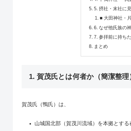
5. 摂社・末社
■ 大田神社・
6. なぜ他氏族
7. 参拝前に持ち
まとめ
1. 賀茂氏とは何者か（簡潔整理
賀茂氏（鴨氏）は、
山城国北部（賀茂川流域）を本拠とする