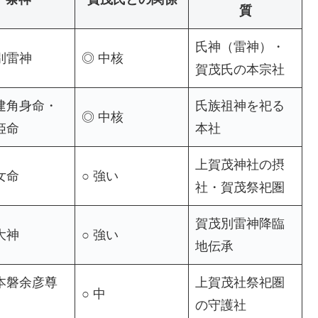
質
氏神（雷神）・
別雷神
◎ 中核
賀茂氏の本宗社
建角身命・
氏族祖神を祀る
◎ 中核
姫命
本社
上賀茂神社の摂
女命
○ 強い
社・賀茂祭祀圏
賀茂別雷神降臨
大神
○ 強い
地伝承
本磐余彦尊
上賀茂社祭祀圏
○ 中
の守護社