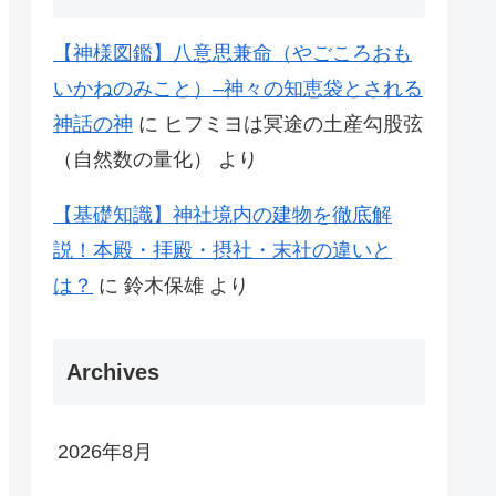
【神様図鑑】八意思兼命（やごころおも
いかねのみこと）–神々の知恵袋とされる
神話の神
に
ヒフミヨは冥途の土産勾股弦
（自然数の量化）
より
【基礎知識】神社境内の建物を徹底解
説！本殿・拝殿・摂社・末社の違いと
は？
に
鈴木保雄
より
Archives
2026年8月