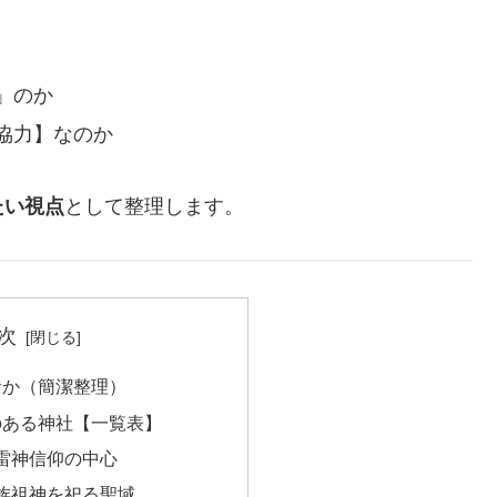
」のか
協力】なのか
たい視点
として整理します。
次
何者か（簡潔整理）
係のある神社【一覧表】
― 雷神信仰の中心
 氏族祖神を祀る聖域