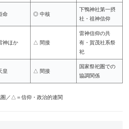
下鴨神社第一摂
姫命
◎ 中核
社・祖神信仰
雷神信仰の共
雷神ほか
△ 間接
有・賀茂社系祭
祀
国家祭祀圏での
天皇
△ 間接
協調関係
祀圏／△＝信仰・政治的連関