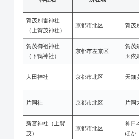
賀茂別雷神社
京都市北区
賀茂
（上賀茂神社）
賀茂御祖神社
賀茂
京都市左京区
（下鴨神社）
玉依
大田神社
京都市北区
天鈿
片岡社
京都市北区
片岡
新宮神社（上賀
神日
京都市北区
茂）
ほか