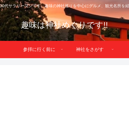
30代サラリーマンです。趣味の神社巡りを中心にグルメ、観光名所を
趣味は神社めぐりです!!
参拝に行く前に
神社をさがす