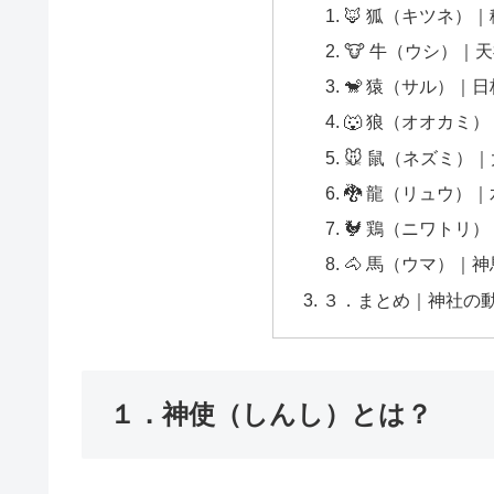
🦊 狐（キツネ）
🐮 牛（ウシ）｜
🐒 猿（サル）｜
🐺 狼（オオカミ
🐭 鼠（ネズミ）
🐉 龍（リュウ）
🐓 鶏（ニワトリ
🐴 馬（ウマ）｜
３．まとめ｜神社の動
１．神使（しんし）とは？