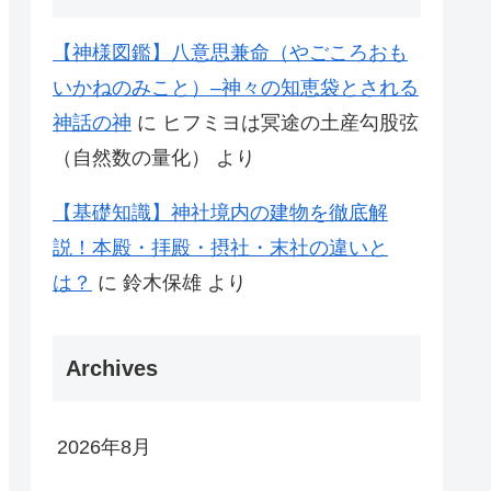
【神様図鑑】八意思兼命（やごころおも
いかねのみこと）–神々の知恵袋とされる
神話の神
に
ヒフミヨは冥途の土産勾股弦
（自然数の量化）
より
【基礎知識】神社境内の建物を徹底解
説！本殿・拝殿・摂社・末社の違いと
は？
に
鈴木保雄
より
Archives
2026年8月