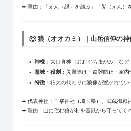
➡ 理由：「えん（縁）を結ぶ」「災（えん）
🐺 狼（オオカミ）｜山岳信仰の神
神様
：大口真神（おおぐちまがみ）など
意味・役割
：災難除け・盗難防止・家内
特徴
：狛犬の代わりに狼像が置かれてい
➡ 代表神社：三峯神社（埼玉県）、武蔵御嶽
➡ 理由：山に住む狼が村を害獣から守ってく