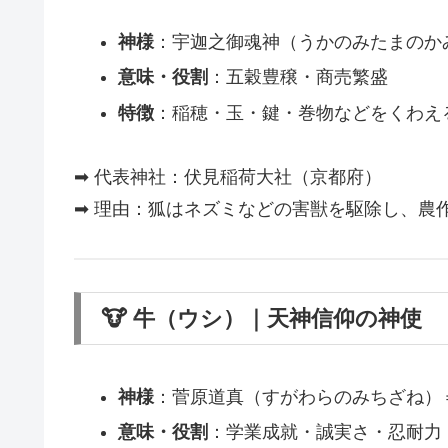
神様
：宇迦之御魂神（うかのみたまのか
意味・役割
：五穀豊穣・商売繁盛
特徴
：稲穂・玉・鍵・巻物などをくわえ
➡ 代表神社：伏見稲荷大社（京都府）
➡ 理由：狐はネズミなどの害獣を駆除し、農
🐮 牛（ウシ）｜天神信仰の神使
神様
：菅原道真（すがわらのみちざね）
意味・役割
：学業成就・誠実さ・忍耐力