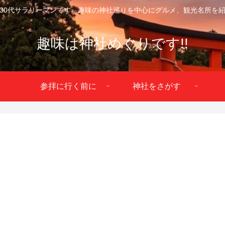
30代サラリーマンです。趣味の神社巡りを中心にグルメ、観光名所を
趣味は神社めぐりです!!
参拝に行く前に
神社をさがす