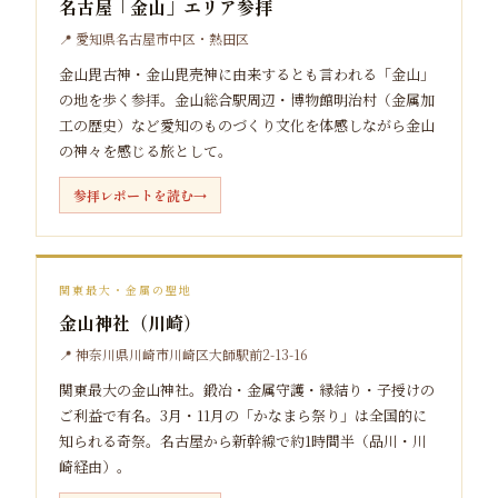
名古屋「金山」エリア参拝
📍 愛知県名古屋市中区・熱田区
金山毘古神・金山毘売神に由来するとも言われる「金山」
の地を歩く参拝。金山総合駅周辺・博物館明治村（金属加
工の歴史）など愛知のものづくり文化を体感しながら金山
の神々を感じる旅として。
参拝レポートを読む
関東最大・金属の聖地
金山神社（川崎）
📍 神奈川県川崎市川崎区大師駅前2-13-16
関東最大の金山神社。鍛冶・金属守護・縁結り・子授けの
ご利益で有名。3月・11月の「かなまら祭り」は全国的に
知られる奇祭。名古屋から新幹線で約1時間半（品川・川
崎経由）。