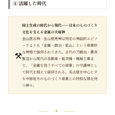
④ 活躍した時代
国土生成の時代から現代——日本のものづくり
文化を支える金属の夫婦神
金山毘古神・金山毘売神は特定の神話的エピソ
ードよりも「金属・鍛冶・鉱山」という産業的
⚒️
な神格で信仰されてきた。古代の刀鍛冶・農具
製造から現代の自動車・航空機・機械工業ま
で、「金属を扱うすべての産業」の守護神とし
て時代を超えて信仰される。名古屋を中心とす
る中部地方のものづくり産業との特別な縁を持
つ神々。
⸻ ✦ ⸻