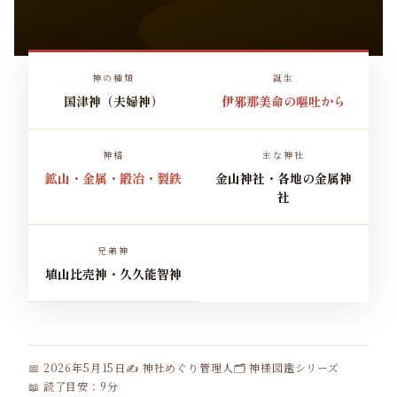
神の種類
誕生
国津神（夫婦神）
伊邪那美命の嘔吐から
神格
主な神社
鉱山・金属・鍛冶・製鉄
金山神社・各地の金属神
社
兄弟神
埴山比売神・久久能智神
📅 2026年5月15日
✍️ 神社めぐり管理人
🗂 神様図鑑シリーズ
📖 読了目安：9分