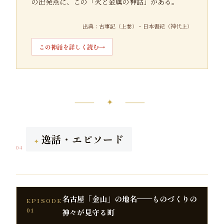
の出発点に、この「火と金属の神話」がある。
出典：古事記（上巻）・日本書紀（神代上）
この神話を詳しく読む
⸻ ✦ ⸻
逸話・エピソード
04
名古屋「金山」の地名——ものづくりの
EPISODE
01
神々が見守る町