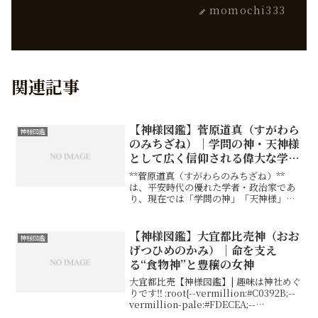
momochi333
関連記事
【神様図鑑】菅原道真（すがわら
神様図鑑
のみちざね）｜学問の神・天神様
として広く信仰される偉大な学
者・政治家
**菅原道真（すがわらのみちざね）**
は、平安時代の優れた学者・政治家であ
り、現在では「学問の神」「天神様」と
して全国の神社で崇敬されています。知
識・学問の守護神として受験生や学問に
励む人々から熱く信仰され、また、厄除
【神様図鑑】大宜都比売神（おお
神様図鑑
けや災難除けの神様とし...
げつひめのかみ）｜命を支え
る“食物神”と豊穣の女神
大宜都比売【神様図鑑】| 趣味は神社めぐ
りです‼ :root{--vermillion:#C0392B;--
vermillion-pale:#FDECEA;--
vermillion-dark:#8B1A1A;--