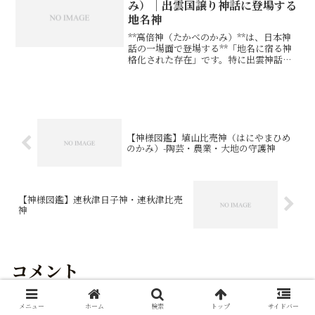
み）｜出雲国譲り神話に登場する
地名神
**高倍神（たかべのかみ）**は、日本神
話の一場面で登場する**「地名に宿る神
格化された存在」です。特に出雲神話に
おいて、国譲りの交渉が行われた場所、
つまり神々の重要な対話が行われた「高
天原と地上の接点」**として記録される
神聖な地＝神その...
【神様図鑑】埴山比売神（はにやまひめ
のかみ）-陶芸・農業・大地の守護神
【神様図鑑】速秋津日子神・速秋津比売
神
コメント
メニュー
ホーム
検索
トップ
サイドバー
コメントをどうぞ