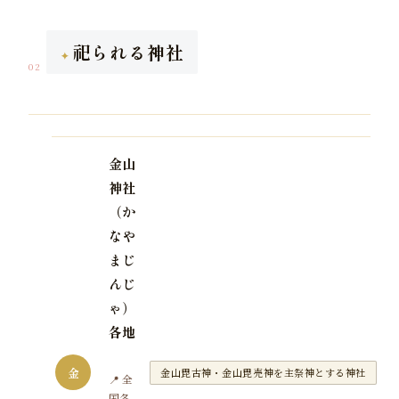
祀られる神社
02
金山
神社
（か
なや
まじ
んじ
ゃ）
各地
金
金山毘古神・金山毘売神を主祭神とする神社
📍 全
国各