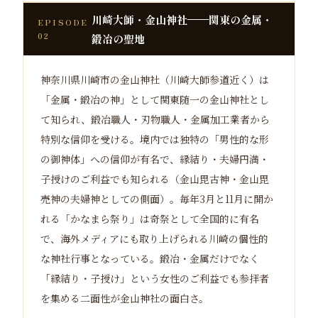
川崎大師・金山神社——関東の金属・
EPISODE
02
鍛冶の聖地
神奈川県川崎市の金山神社（川崎大師参道近く）は
「金属・鍛冶の神」として関東随一の金山神社とし
て知られ、鍛冶職人・刃物職人・金属加工業者から
特別な信仰を受ける。境内では独特の「男性的な形
の御神体」への信仰が有名で、縁結り・夫婦円満・
子授けのご利益でも知られる（金山毘古神・金山毘
売神の夫婦神としての側面）。毎年3月と11月に開か
れる「かなまら祭り」は奇祭として全国的に有名
で、海外メディアにも取り上げられる川崎の個性的
な神社行事となっている。鍛冶・金属だけでなく
「縁結り・子授け」という女性のご利益でも参拝者
を集める二面性が金山神社の面白さ。