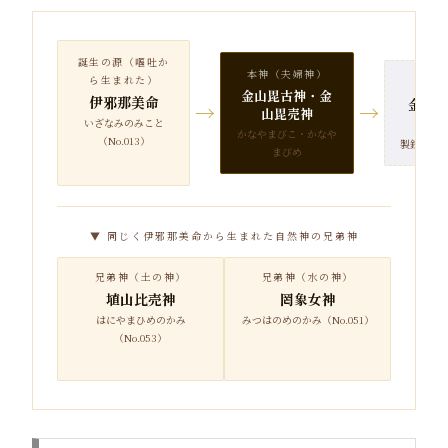
誕生の源（嘔吐か
本神（夫婦神）
ら生まれた）
守
金山毘古神・金
伊邪那美命
金属
→
→
山毘売神
山
いざなみのみこと
かなやまびこ・かなや
（No.013）
製鉄・金
まびめ
▼ 同じく伊邪那美命から生まれた自然神の兄弟神
兄弟神（土の神）
兄弟神（水の神）
埴山比売神
罔象女神
はにやまひめのかみ
みつはのめのかみ（No.051）
（No.053）