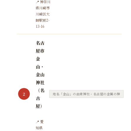
📍 神奈川
県川崎市
川崎区大
師駅前2-
13-16
名古
屋市
金
山・
金山
神社
（名
2
地名「金山」の由来神社・名古屋の金属の神
古
屋）
📍 愛
知県