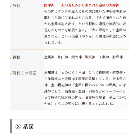
分類
国津神——火の苦しみから生まれた金属の夫婦神
——
火の神カグツチを産んで死の床に就いた伊邪那美命が
嘔吐した際に生まれたとされる。「火で加熱された石
から金属が溶け出す」という製錬の過程を神話的に表
現したものとも解釈できる。「火の産物として金属が
生まれる」という冶金（やきん）の原理が神話に込め
られている。
神格
金属神・鉱山神・鍛冶神・製鉄神・工業神・財産神
現代との関連
愛知県は「ものづくり王国」として自動車・航空機・
工作機械など金属加工産業が集積している。金山毘古
神・金山毘売神は「金属に関わるすべての産業」の守
護神として、名古屋・豊田・刈谷などのメーカーにと
って特別な縁を持つ神々。名古屋の地名「金山（かな
やま）」もこの神々に由来するとも言われる。
③ 系図