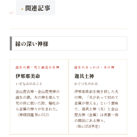
関連記事
07
縁の深い神様
誕生の源・死と創造の女神
誕生のきっかけ・火の神
伊邪那美命
迦具土神
いざなみのみこと
かぐつちのかみ
金山毘古神・金山毘売神の
伊邪那美命を焼き殺した火
誕生の源。火の神を産んで
の神。「火があって初めて
死の床に就いた際、嘔吐か
金属が使える」という意味
ら金属の神々が生まれた。
で、迦具土神（火）と金山
（神様図鑑 No.013）
毘古神（金属）は表裏一体
の関係にある神々。
（No.058予定）