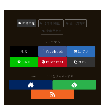
神様図鑑
【神様図鑑】
金山毘古神
金山毘売神
シェアする
X
Facebook
はてブ
LINE
Pinterest
コピー
momochi333をフォローする