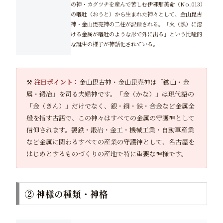
の神・カグツチを産んで苦しむ伊邪那美命（No.013）
の嘔吐（おうと）から生まれた神々として、金山毘古
神・金山毘売神の二柱が記録される。「火（熱）に溶
ける金属が嘔吐のような形で外に出る」という比喩的
な誕生の様子が神話化されている。
⚒️
注目ポイント：
金山毘古神・金山毘売神は「鉱山・金
属・鍛冶」を司る夫婦神です。「金（かな）」は現代語の
「金（きん）」だけでなく、銀・銅・鉄・合金など金属全
般を指す古語で、この神々はすべての金属の守護神として
信仰されます。製鉄・鍛冶・金工・機械工業・自動車産業
など金属に関わるすべての産業の守護神として、名古屋を
はじめとするものづくりの産地で特に重要な神様です。
② 神様の種類・神格