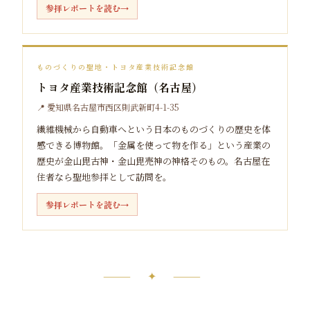
参拝レポートを読む
ものづくりの聖地・トヨタ産業技術記念館
トヨタ産業技術記念館（名古屋）
📍 愛知県名古屋市西区則武新町4-1-35
繊維機械から自動車へという日本のものづくりの歴史を体
感できる博物館。「金属を使って物を作る」という産業の
歴史が金山毘古神・金山毘売神の神格そのもの。名古屋在
住者なら聖地参拝として訪問を。
参拝レポートを読む
⸻ ✦ ⸻