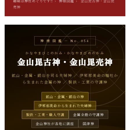
趣味は神社めぐりです‼
›
神様図鑑
›
金山毘古神・金山毘
売神
神 様 図 鑑 — No. 054
かなやまびこのかみ・かなやまびめのかみ
金山毘古神・金山毘売神
鉱山・金属・鍛冶を司る夫婦神 ／ 伊邪那美命の嘔吐か
ら生まれた金属の神 ／ 製鉄・工業の守護神
鉱山・金属・鍛冶の神
伊邪那美命から生まれた夫婦神
製鉄・工業・職人守護
金属全般の守護神
金山神社が各地に鎮座
国津神