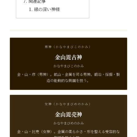
関連記事
縁の深い神様
男神（かなやまびこのかみ）
金山毘古神
かなやまびこのかみ
金・山・彦（男神）。鉱山・金属を司る男神。鍛冶・採掘・製
造の能動的な側面を担う。
女神（かなやまびめのかみ）
金山毘売神
かなやまびめのかみ
金・山・比売（女神）。金属の柔らかさ・形を整える受容的な