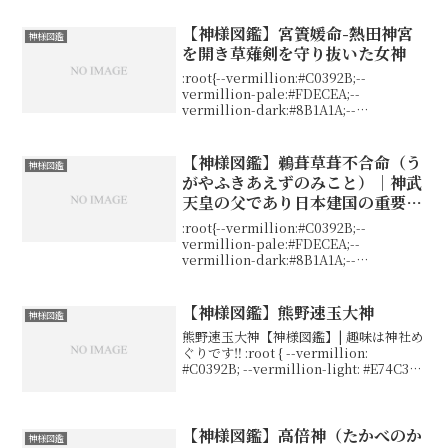
gold:#C9A84C;-...
【神様図鑑】宮簀媛命-熱田神宮
神様図鑑
を開き草薙剣を守り抜いた女神
:root{--vermillion:#C0392B;--
vermillion-pale:#FDECEA;--
vermillion-dark:#8B1A1A;--
gold:#C9A84C;--gold-light:#F0D080;--
gol...
【神様図鑑】鵜葺草葺不合命（う
神様図鑑
がやふきあえずのみこと）｜神武
天皇の父であり日本建国の重要な
神
:root{--vermillion:#C0392B;--
vermillion-pale:#FDECEA;--
vermillion-dark:#8B1A1A;--
gold:#C9A84C;--gold-light:#F0D080;--
gol...
【神様図鑑】熊野速玉大神
神様図鑑
熊野速玉大神【神様図鑑】| 趣味は神社め
ぐりです‼ :root { --vermillion:
#C0392B; --vermillion-light: #E74C3C;
--vermillion-pale: #FDECEA; --verm...
【神様図鑑】高倍神（たかべのか
神様図鑑