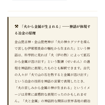
⚒️
「火から金属が生まれる」——神話が体現す
る冶金の原理
金山毘古神・金山毘売神が「火の神カグツチを産ん
で苦しむ伊邪那美命の嘔吐から生まれた」という神
話は、科学的に見れば「火（炉の熱）によって鉱石
から金属が溶け出す」という製錬（せいれん）の過
程を神話的に表現したものとも解釈できます。古代
の人々が「火で山の石を熱すると金属が溶け出す」
という冶金の技術を神話の言葉で表現したとき、
「火の苦しみから金属の神が生まれる」というイメ
ージは非常に直感的な表現だったのかもしれませ
ん。「火と金属」の神話的な関係は世界各地の鍛冶