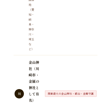
地
（愛
知・
岐
阜・
神奈
川・
埼玉
な
ど）
金山神
社（川
崎市・
金属の
神社と
して有
川
関東最大の金山神社・鍛冶・金属守護
名）