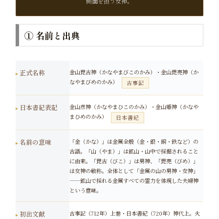
側面を担う女神。
① 名前と出典
正式名称
金山毘古神（かなやまびこのかみ）・金山毘売神（か
なやまびめのかみ）
古事記
日本書紀表記
金山彦神（かなやまひこのかみ）・金山姫神（かなや
まひめのかみ）
日本書紀
名前の意味
「金（かな）」は金属全般（金・銀・銅・鉄など）の
古語。「山（やま）」は鉱山・山中で採掘されること
に由来。「毘古（びこ）」は男神、「毘売（びめ）」
は女神の敬称。全体として「金属の山の男神・女神」
——鉱山で採れる金属すべての霊力を体現した夫婦神
という意味。
初出文献
古事記（712年）上巻・日本書紀（720年）神代上。火