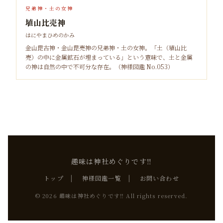
兄弟神・土の女神
埴山比売神
はにやまひめのかみ
金山毘古神・金山毘売神の兄弟神・土の女神。「土（埴山比
売）の中に金属鉱石が埋まっている」という意味で、土と金属
の神は自然の中で不可分な存在。（神様図鑑 No.053）
趣味は神社めぐりです‼
トップ
|
神様図鑑一覧
|
お問い合わせ
© 2026 趣味は神社めぐりです‼ All rights reserved.