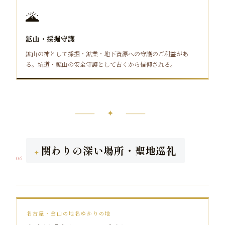
🌋
鉱山・採掘守護
鉱山の神として採掘・鉱業・地下資源への守護のご利益があ
る。坑道・鉱山の安全守護として古くから信仰される。
⸻ ✦ ⸻
関わりの深い場所・聖地巡礼
06
名古屋・金山の地名ゆかりの地