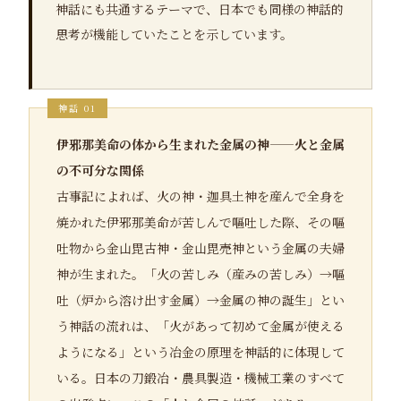
神話にも共通するテーマで、日本でも同様の神話的
思考が機能していたことを示しています。
伊邪那美命の体から生まれた金属の神——火と金属
の不可分な関係
古事記によれば、火の神・迦具土神を産んで全身を
焼かれた伊邪那美命が苦しんで嘔吐した際、その嘔
吐物から金山毘古神・金山毘売神という金属の夫婦
神が生まれた。「火の苦しみ（産みの苦しみ）→嘔
吐（炉から溶け出す金属）→金属の神の誕生」とい
う神話の流れは、「火があって初めて金属が使える
ようになる」という冶金の原理を神話的に体現して
いる。日本の刀鍛冶・農具製造・機械工業のすべて