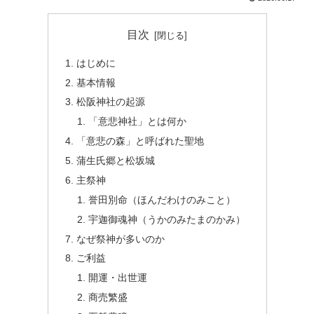
目次
はじめに
基本情報
松阪神社の起源
「意悲神社」とは何か
「意悲の森」と呼ばれた聖地
蒲生氏郷と松坂城
主祭神
誉田別命（ほんだわけのみこと）
宇迦御魂神（うかのみたまのかみ）
なぜ祭神が多いのか
ご利益
開運・出世運
商売繁盛