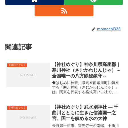
momochi333
関連記事
【神社めぐり】神奈川県高座郡｜
【神社めぐり】
寒川神社（さむかわじんじゃ）～
全国唯一の八方除総鎮守～
◆はじめに神奈川県高座郡寒川町に鎮座
する「寒川神社（さむかわじんじゃ）」
は、関東を代表する格式高い古社で、全
国唯一の「八方除」の守護神として知ら
れています。およそ1500年以上の歴史を
持ち、古来より国家鎮護・方位除けの神
【神社めぐり】武水別神社 ― 千
【神社めぐり】
として朝廷や武将から...
曲川とともに生きた信濃国一之
宮、国土を鎮める水の大神
長野県千曲市。善光寺平の南端、千曲川