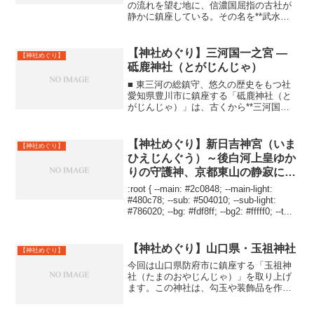
の流れを望む地に、信濃国屈指の古社が
静かに鎮座している。その名を**武水別
神社（たけみずわけじんじゃ）**とい
う。この神社は、単なる地域の守り神で
はない。信濃国一之宮として古代から国
【神社めぐり】三河国一之宮 ―
【神社めぐり】
家的祭祀に関わり、「水...
砥鹿神社（とがじんじゃ）
■ 東三河の総鎮守、悠久の歴史をもつ社
愛知県豊川市に鎮座する「砥鹿神社（と
がじんじゃ）」は、古くから**三河国一
之宮（みかわのくに いちのみや）**とし
て厚い信仰を集めてきた神社です。「豊
川稲荷」と並んで豊川市を代表する聖地
【神社めぐり】新日吉神宮（いま
【神社めぐり】
であり、地元では...
ひえじんぐう）～後白河上皇ゆか
りの守護神、京都東山の静寂に佇
む社～
:root { --main: #2c0848; --main-light:
#480c78; --sub: #504010; --sub-light:
#786020; --bg: #fdf8ff; --bg2: #fffff0; --t...
【神社めぐり】山口県・玉祖神社
【神社めぐり】
今回は山口県防府市に鎮座する「玉祖神
社（たまのおやじんじゃ）」を取り上げ
ます。この神社は、勾玉や装飾品を作る
技術集団「玉作部（たまつくりべ）」の
祖神を祀る、日本でも極めて古い信仰を