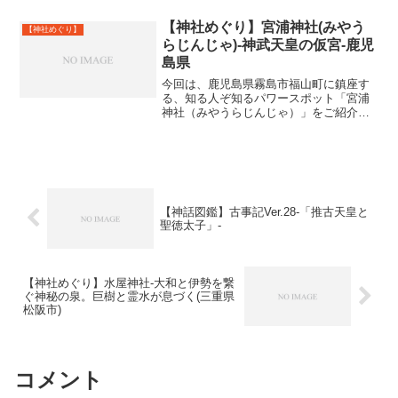
受け継ぐ神社として知られています。主
祭神玉祖命（たまのおやの...
【神社めぐり】宮浦神社(みやう
【神社めぐり】
らじんじゃ)-神武天皇の仮宮-鹿児
島県
今回は、鹿児島県霧島市福山町に鎮座す
る、知る人ぞ知るパワースポット「宮浦
神社（みやうらじんじゃ）」をご紹介し
ます！樹齢1000年を超える圧倒的な大ク
スノキや、日本神話のロマンに満ちたこ
の神社。歴史好き・神社好きなら絶対に
外せない魅力をたっぷ...
【神話図鑑】古事記Ver.28-「推古天皇と
聖徳太子」-
【神社めぐり】水屋神社-大和と伊勢を繋
ぐ神秘の泉。巨樹と霊水が息づく(三重県
松阪市)
コメント