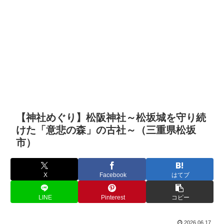
【神社めぐり】松阪神社～松坂城を守り続
けた「意悲の森」の古社～（三重県松坂
市）
X
Facebook
はてブ
LINE
Pinterest
コピー
2026.06.17