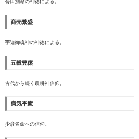
誉田別命の神徳による。
商売繁盛
宇迦御魂神の神徳による。
五穀豊穣
古代から続く農耕神信仰。
病気平癒
少彦名命への信仰。