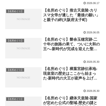
2026.06.17
【名所めぐり】推古天皇陵-カリ
【名所めぐり】
スマ女帝が遺した「最後の願い」
と親子の絆(大阪府太子町)
2026.06.05
【名所めぐり】磐余玉穂宮跡-二
【名所めぐり】
十年の旅路の果て、ついに大和の
王へ-新時代が完成を迎えた聖
地、（奈良県桜井市）
2026.05.30
【名所めぐり】樟葉宮跡伝承地-
【名所めぐり】
現皇室の歴史はここから始まっ
た-新時代の大王が産声を上げた
地、（大阪府枚方市）
2026.05.30
【名所めぐり】継体天皇陵-国家
【名所めぐり】
が定めた公式の聖域-歴史の謎と