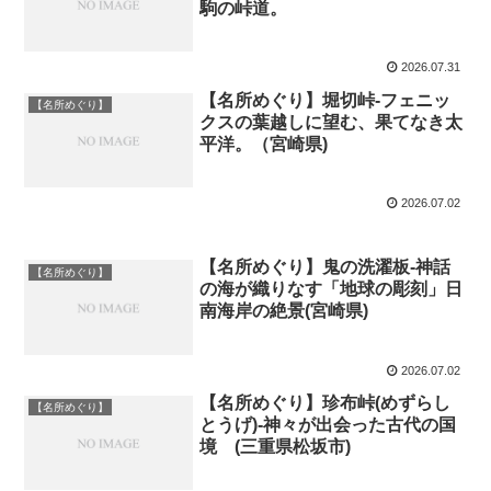
駒の峠道。
2026.07.31
【名所めぐり】堀切峠-フェニッ
【名所めぐり】
クスの葉越しに望む、果てなき太
平洋。（宮崎県)
2026.07.02
【名所めぐり】鬼の洗濯板-神話
【名所めぐり】
の海が織りなす「地球の彫刻」日
南海岸の絶景(宮崎県)
2026.07.02
【名所めぐり】珍布峠(めずらし
【名所めぐり】
とうげ)-神々が出会った古代の国
境 (三重県松坂市)