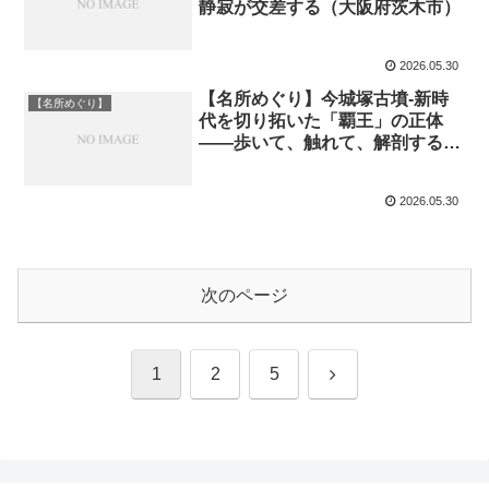
静寂が交差する（大阪府茨木市）
2026.05.30
【名所めぐり】今城塚古墳-新時
【名所めぐり】
代を切り拓いた「覇王」の正体
——歩いて、触れて、解剖する、
（大阪府高槻市）
2026.05.30
次のページ
次
1
2
5
へ