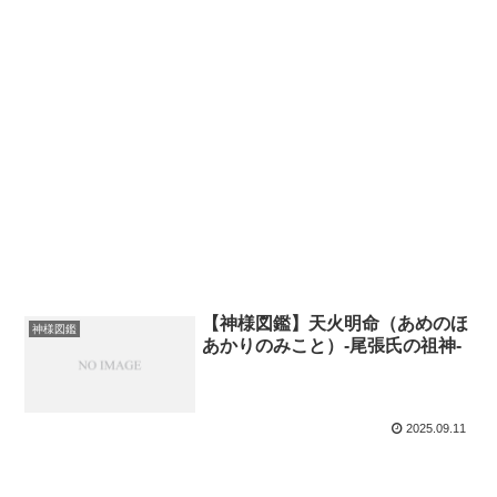
【神様図鑑】天火明命（あめのほ
神様図鑑
あかりのみこと）-尾張氏の祖神-
2025.09.11