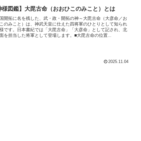
神様図鑑】大毘古命（おおひこのみこと）とは
国開拓に名を残した、武・政・開拓の神～大毘古命（大彦命／お
このみこと）は、神武天皇に仕えた四将軍のひとりとして知られ
様です。日本書紀では「大毘古命」「大彦命」として記され、北
面を担当した将軍として登場します。■大毘古命の位置...
2025.11.04