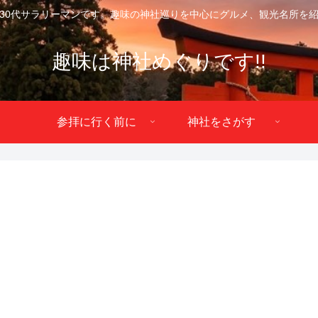
30代サラリーマンです。趣味の神社巡りを中心にグルメ、観光名所を
趣味は神社めぐりです!!
参拝に行く前に
神社をさがす