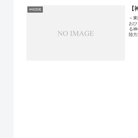
【
神様図鑑
～東
おひ
る神
陸方