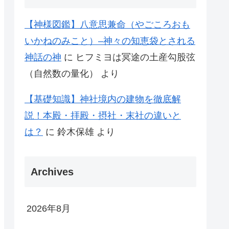
【神様図鑑】八意思兼命（やごころおも
いかねのみこと）–神々の知恵袋とされる
神話の神
に
ヒフミヨは冥途の土産勾股弦
（自然数の量化）
より
【基礎知識】神社境内の建物を徹底解
説！本殿・拝殿・摂社・末社の違いと
は？
に
鈴木保雄
より
Archives
2026年8月