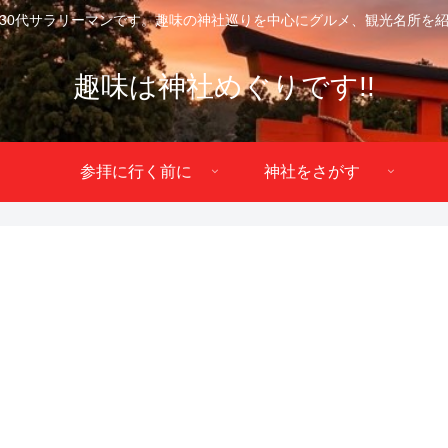
30代サラリーマンです。趣味の神社巡りを中心にグルメ、観光名所を
趣味は神社めぐりです!!
参拝に行く前に
神社をさがす