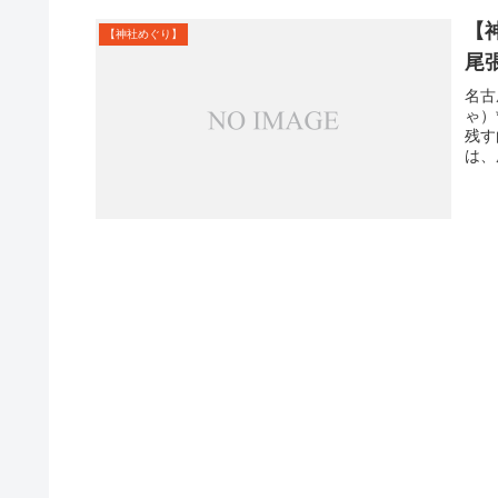
【
【神社めぐり】
尾
名古
ゃ）
残す
は、