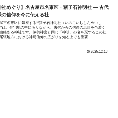
神社めぐり】名古屋市名東区・猪子石神明社 ― 古代
張の信仰を今に伝える社
屋市名東区に鎮座する**猪子石神明社（いのこいししんめいし
**は、住宅地の中にありながら、古代からの信仰の息吹を色濃く
由緒ある神社です。伊勢神宮と同じ「神明」の名を冠するこの社
尾張地方における神明信仰の広がりを知る上でも重要...
2025.12.13