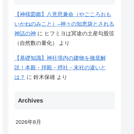
【神様図鑑】八意思兼命（やごころおも
いかねのみこと）–神々の知恵袋とされる
神話の神
に
ヒフミヨは冥途の土産勾股弦
（自然数の量化）
より
【基礎知識】神社境内の建物を徹底解
説！本殿・拝殿・摂社・末社の違いと
は？
に
鈴木保雄
より
Archives
2026年8月