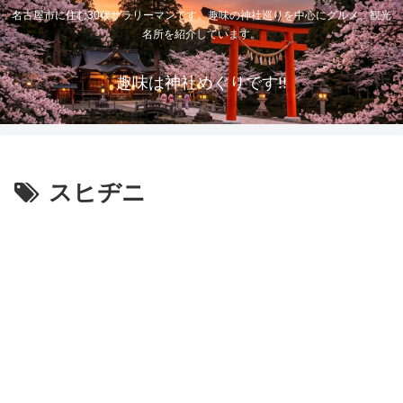
名古屋市に住む30代サラリーマンです。趣味の神社巡りを中心にグルメ、観光
名所を紹介しています。
趣味は神社めぐりです!!
スヒヂニ