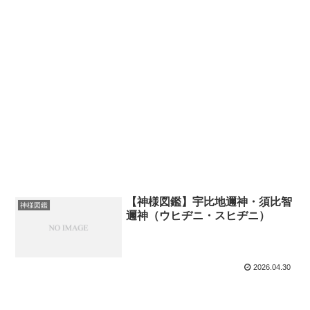
【神様図鑑】宇比地邇神・須比智
神様図鑑
邇神（ウヒヂニ・スヒヂニ）
2026.04.30