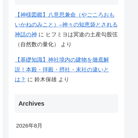
【神様図鑑】八意思兼命（やごころおも
いかねのみこと）–神々の知恵袋とされる
神話の神
に
ヒフミヨは冥途の土産勾股弦
（自然数の量化）
より
【基礎知識】神社境内の建物を徹底解
説！本殿・拝殿・摂社・末社の違いと
は？
に
鈴木保雄
より
Archives
2026年8月