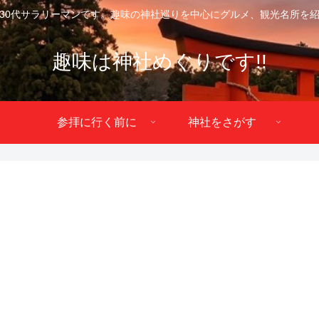
30代サラリーマンです。趣味の神社巡りを中心にグルメ、観光名所を
趣味は神社めぐりです!!
参拝に行く前に
神社をさがす