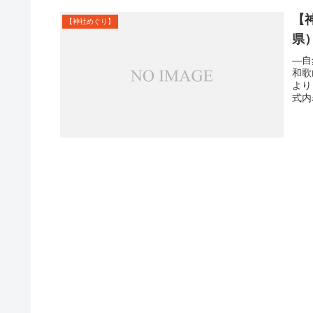
【
【神社めぐり】
県
―自
和歌
より
式内