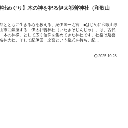
神社めぐり】木の神を祀る伊太祁曽神社（和歌山
）
然とともに生きる心を教える、紀伊国一之宮―■はじめに和歌山県
山市に鎮座する「伊太祁曽神社（いたきそじんじゃ）」は、古代
「木の神様」として広く信仰を集めてきた神社です。社格は延喜
名神大社、そして紀伊国一之宮という格式を持ち、紀...
2025.10.28