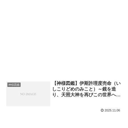
【神様図鑑】伊斯許理度売命（い
神様図鑑
しこりどめのみこと）～鏡を造
り、天照大神を再びこの世界へ導
いた“匠神”～
2025.11.06