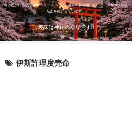
名古屋市に住む30代サラリーマンです。趣味の神社巡りを中心にグルメ、観光
名所を紹介しています。
趣味は神社めぐりです!!
伊斯許理度売命