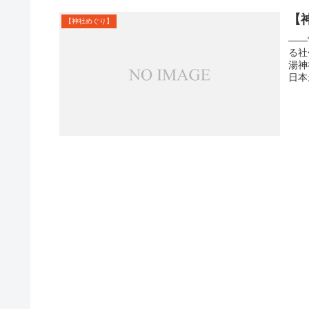
【
【神社めぐり】
――
る社
湯神
日本