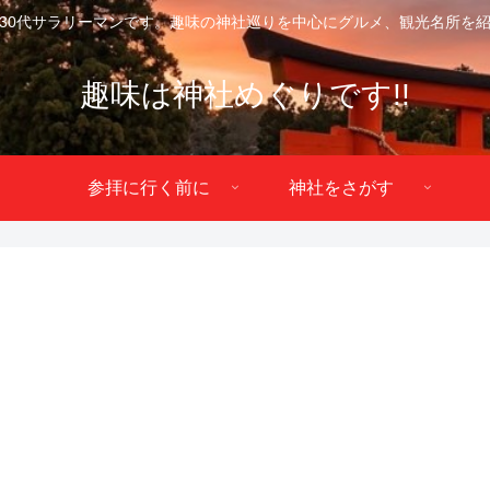
30代サラリーマンです。趣味の神社巡りを中心にグルメ、観光名所を
趣味は神社めぐりです!!
参拝に行く前に
神社をさがす