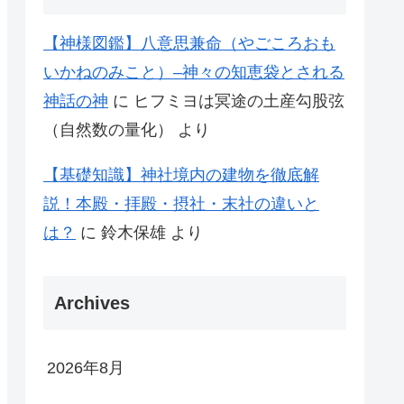
【神様図鑑】八意思兼命（やごころおも
いかねのみこと）–神々の知恵袋とされる
神話の神
に
ヒフミヨは冥途の土産勾股弦
（自然数の量化）
より
【基礎知識】神社境内の建物を徹底解
説！本殿・拝殿・摂社・末社の違いと
は？
に
鈴木保雄
より
Archives
2026年8月