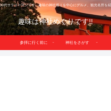
30代サラリーマンです。趣味の神社巡りを中心にグルメ、観光名所を
趣味は神社めぐりです!!
参拝に行く前に
神社をさがす