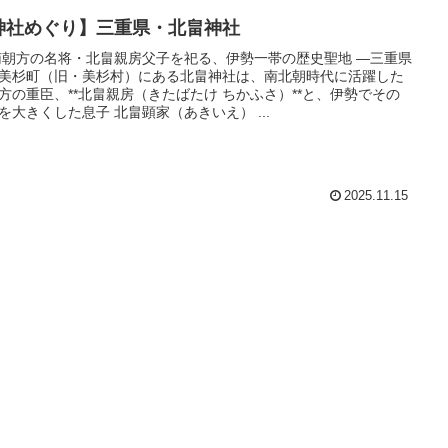
神社めぐり】三重県・北畠神社
南朝方の名将・北畠親房父子を祀る、伊勢一帯の歴史聖地 —三重県
美杉町（旧・美杉村）にある北畠神社は、南北朝時代に活躍した
方の重臣、**北畠親房（きたばたけ ちかふさ）**と、伊勢でその
を大きくした息子 北畠顕家（あきいえ） ...
2025.11.15