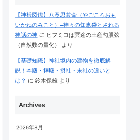
【神様図鑑】八意思兼命（やごころおも
いかねのみこと）–神々の知恵袋とされる
神話の神
に
ヒフミヨは冥途の土産勾股弦
（自然数の量化）
より
【基礎知識】神社境内の建物を徹底解
説！本殿・拝殿・摂社・末社の違いと
は？
に
鈴木保雄
より
Archives
2026年8月