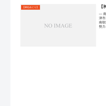
【
【神社めぐり】
— 
津市
南朝
勢力