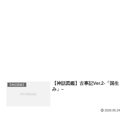
【神話図鑑】古事記Ver.2-「国生
【神話図鑑】
み」–
2026.05.24