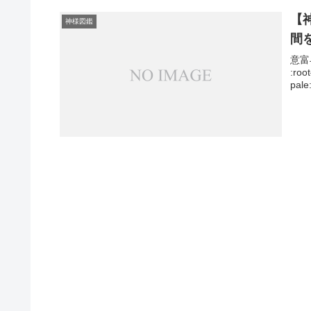
【
神様図鑑
間
意富
:roo
pale