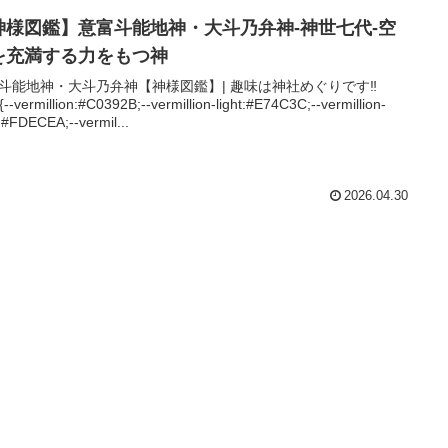
神様図鑑】意富斗能地神・大斗乃弁神-神世七代-空
を充満する力をもつ神
斗能地神・大斗乃弁神【神様図鑑】| 趣味は神社めぐりです‼
t{--vermillion:#C0392B;--vermillion-light:#E74C3C;--vermillion-
:#FDECEA;--vermil...
2026.04.30