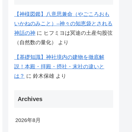
【神様図鑑】八意思兼命（やごころおも
いかねのみこと）–神々の知恵袋とされる
神話の神
に
ヒフミヨは冥途の土産勾股弦
（自然数の量化）
より
【基礎知識】神社境内の建物を徹底解
説！本殿・拝殿・摂社・末社の違いと
は？
に
鈴木保雄
より
Archives
2026年8月