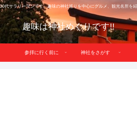
30代サラリーマンです。趣味の神社巡りを中心にグルメ、観光名所を
趣味は神社めぐりです!!
参拝に行く前に
神社をさがす