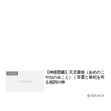
【神様図鑑】天児屋命（あめのこ
神様図鑑
やねのみこと）｜言霊と祭祀を司
る祝詞の神
2025.06.25