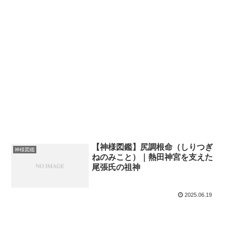
【神様図鑑】尻調根命（しりつぎ
神様図鑑
ねのみこと）｜熱田神宮を支えた
尾張氏の祖神
2025.06.19