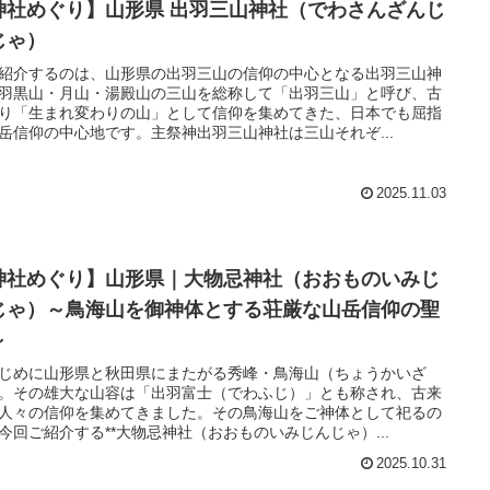
神社めぐり】山形県 出羽三山神社（でわさんざんじ
じゃ）
紹介するのは、山形県の出羽三山の信仰の中心となる出羽三山神
羽黒山・月山・湯殿山の三山を総称して「出羽三山」と呼び、古
り「生まれ変わりの山」として信仰を集めてきた、日本でも屈指
岳信仰の中心地です。主祭神出羽三山神社は三山それぞ...
2025.11.03
神社めぐり】山形県｜大物忌神社（おおものいみじ
じゃ）～鳥海山を御神体とする荘厳な山岳信仰の聖
～
じめに山形県と秋田県にまたがる秀峰・鳥海山（ちょうかいざ
。その雄大な山容は「出羽富士（でわふじ）」とも称され、古来
人々の信仰を集めてきました。その鳥海山をご神体として祀るの
今回ご紹介する**大物忌神社（おおものいみじんじゃ）...
2025.10.31