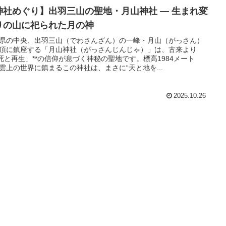
神社めぐり】出羽三山の聖地・月山神社 ― 生まれ変
りの山に祀られた月の神
県の中央、出羽三山（でわさんざん）の一峰・月山（がっさん）
頂に鎮座する「月山神社（がっさんじんじゃ）」は、古来より
「死と再生」**の信仰が息づく神秘の聖地です。標高1984メート
雲上の世界に鎮まるこの神社は、まさに“天と地を...
2025.10.26