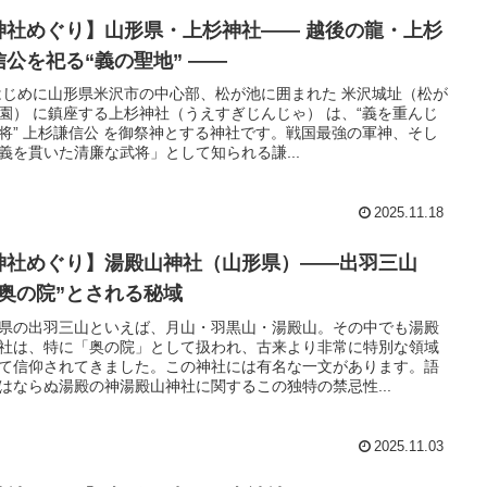
神社めぐり】山形県・上杉神社―― 越後の龍・上杉
信公を祀る“義の聖地” ――
はじめに山形県米沢市の中心部、松が池に囲まれた 米沢城址（松が
園） に鎮座する上杉神社（うえすぎじんじゃ） は、“義を重んじ
将” 上杉謙信公 を御祭神とする神社です。戦国最強の軍神、そし
義を貫いた清廉な武将」として知られる謙...
2025.11.18
神社めぐり】湯殿山神社（山形県）――出羽三山
“奥の院”とされる秘域
県の出羽三山といえば、月山・羽黒山・湯殿山。その中でも湯殿
社は、特に「奥の院」として扱われ、古来より非常に特別な領域
て信仰されてきました。この神社には有名な一文があります。語
はならぬ湯殿の神湯殿山神社に関するこの独特の禁忌性...
2025.11.03