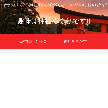
30代サラリーマンです。趣味の神社巡りを中心にグルメ、観光名所を
趣味は神社めぐりです!!
参拝に行く前に
神社をさがす