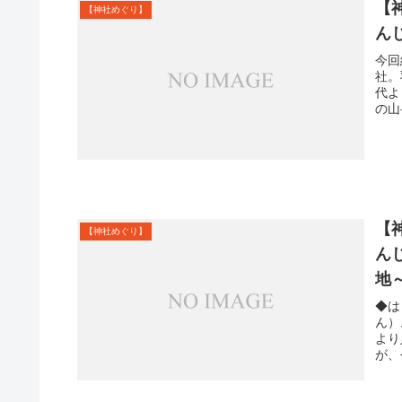
【
【神社めぐり】
ん
今回
社。
代よ
の山
【
【神社めぐり】
ん
地
◆は
ん）
より
が、