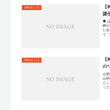
【
【神社めぐり】
謙
◆ 
岬公
た名
て「
【
【神社めぐり】
の
山形
山神
とし
って