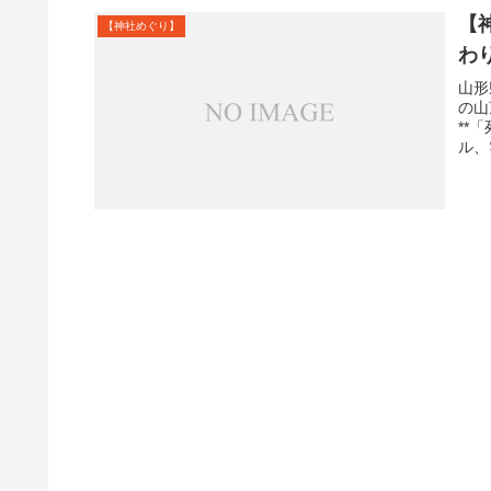
【
【神社めぐり】
わ
山形
の山
**
ル、