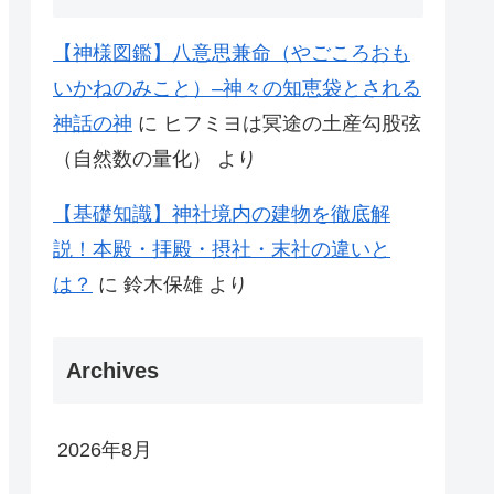
【神様図鑑】八意思兼命（やごころおも
いかねのみこと）–神々の知恵袋とされる
神話の神
に
ヒフミヨは冥途の土産勾股弦
（自然数の量化）
より
【基礎知識】神社境内の建物を徹底解
説！本殿・拝殿・摂社・末社の違いと
は？
に
鈴木保雄
より
Archives
2026年8月