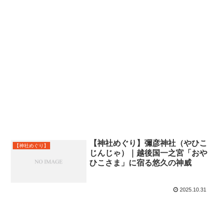
【神社めぐり】彌彦神社（やひこ
【神社めぐり】
じんじゃ）｜越後国一之宮「おや
ひこさま」に宿る悠久の神威
2025.10.31