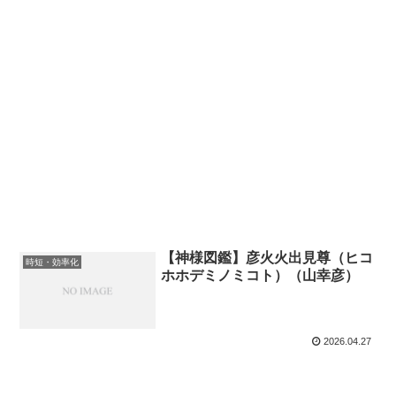
【神様図鑑】彦火火出見尊（ヒコ
時短・効率化
ホホデミノミコト）（山幸彦）
2026.04.27