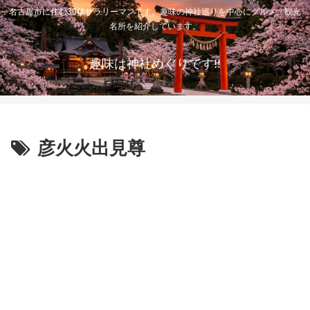
名古屋市に住む30代サラリーマンです。趣味の神社巡りを中心にグルメ、観光
名所を紹介しています。
趣味は神社めぐりです!!
彦火火出見尊