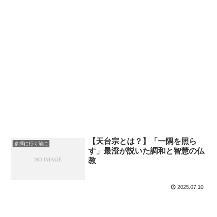
【天台宗とは？】「一隅を照ら
参拝に行く前に
す」最澄が説いた調和と智慧の仏
教
2025.07.10