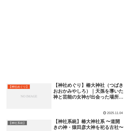
【神社めぐり】椿大神社（つばき
【神社めぐり】
おおかみやしろ）｜天孫を導いた
神と芸能の女神が出会った場所
──伊勢国一宮・猿田彦大本宮の
全貌（三重県鈴鹿市）
2025.11.04
【神社系統】椿大神社系 〜道開
【神社系統】
きの神・猿田彦大神を祀る古社〜