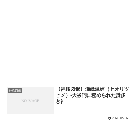
【神様図鑑】瀬織津姫（セオリツ
神様図鑑
ヒメ）-大祓詞に秘められた謎多
き神
2026.05.02