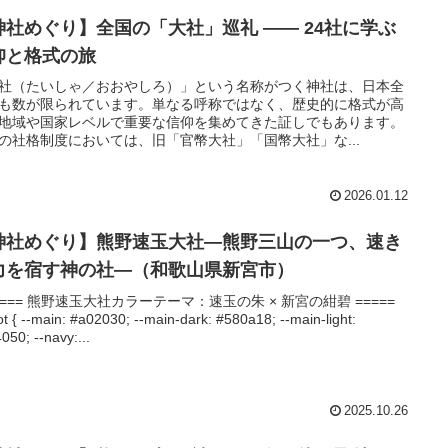
神社めぐり】全国の「大社」巡礼 ―― 24社に学ぶ
仰と格式の旅
社（たいしゃ／おおやしろ）」という名称がつく神社は、日本全
も数が限られています。単なる呼称ではなく、歴史的に格式が高
地域や国家レベルで重要な信仰を集めてきた証しでもあります。
の社格制度においては、旧「官幣大社」「国幣大社」な...
2026.01.12
神社めぐり】熊野速玉大社―熊野三山の一つ、速き
力を宿す神の社―（和歌山県新宮市）
 ===== 熊野速玉大社カラーテーマ：速玉の朱 × 新宮の紺碧 =====
oot { --main: #a02030; --main-dark: #580a18; --main-light:
050; --navy:...
2025.10.26