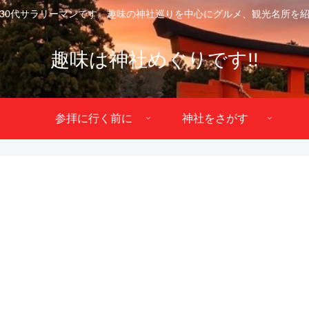
30代サラリーマンです。趣味の神社巡りを中心にグルメ、観光名所を
趣味は神社めぐりです!!
参拝に行く前に
神社をさがす