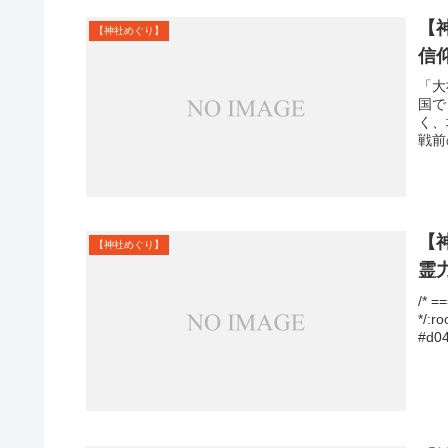
【
【神社めぐり】
信
「大
国で
く、
戦前
【
【神社めぐり】
霊
/*
*/:r
#d04