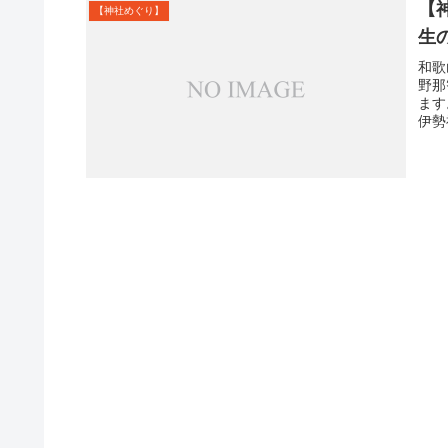
【
【神社めぐり】
生
和歌
野那
ます
伊勢