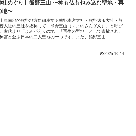
神社めぐり】熊野三山 〜神も仏も包み込む聖地・再
の地〜
山県南部の熊野地方に鎮座する熊野本宮大社・熊野速玉大社・熊
智大社の三社を総称して「熊野三山（くまのさんざん）」と呼び
。古代より「よみがえりの地」「再生の聖地」として崇敬され、
神宮と並ぶ日本の二大聖地の一つです。また、熊野三山...
2025.10.14