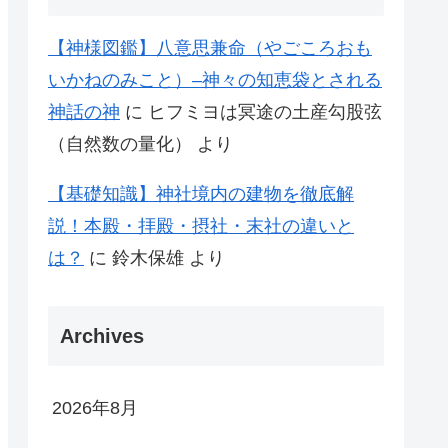
【神様図鑑】八意思兼命（やごころおも
いかねのみこと）–神々の知恵袋とされる
神話の神
に
ヒフミヨは冥途の土産勾股弦
（自然数の量化）
より
【基礎知識】神社境内の建物を徹底解
説！本殿・拝殿・摂社・末社の違いと
は？
に
鈴木保雄
より
Archives
2026年8月