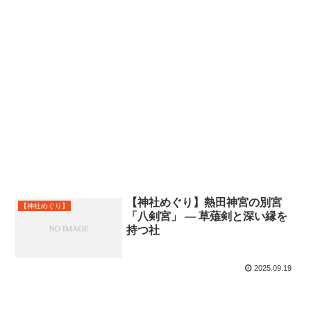
【神社めぐり】熱田神宮の別宮
【神社めぐり】
「八剣宮」 ― 草薙剣と深い縁を
持つ社
2025.09.19