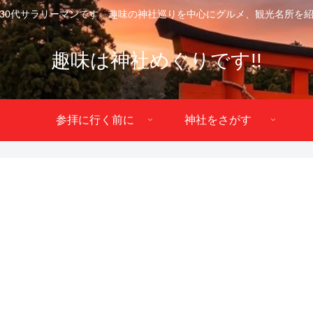
30代サラリーマンです。趣味の神社巡りを中心にグルメ、観光名所を
趣味は神社めぐりです!!
参拝に行く前に
神社をさがす