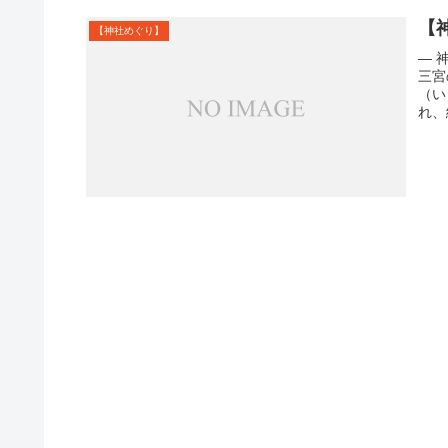
【
【神社めぐり】
― 
三宮
（い
れ、