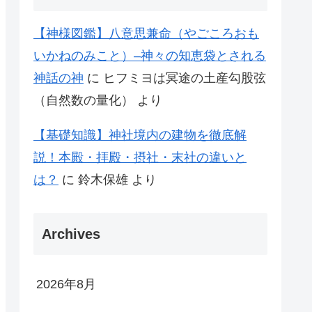
【神様図鑑】八意思兼命（やごころおも
いかねのみこと）–神々の知恵袋とされる
神話の神
に
ヒフミヨは冥途の土産勾股弦
（自然数の量化）
より
【基礎知識】神社境内の建物を徹底解
説！本殿・拝殿・摂社・末社の違いと
は？
に
鈴木保雄
より
Archives
2026年8月