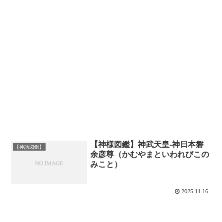
【神様図鑑】神武天皇-神日本磐
【神話図鑑】
余彦尊（かむやまといわれびこの
みこと）
2025.11.16