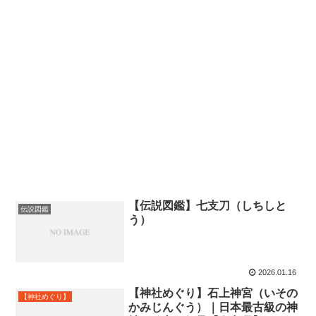
【伝説図鑑】七支刀（しちしと
伝説図鑑
う）
2026.01.16
【神社めぐり】石上神宮（いその
【神社めぐり】
かみじんぐう）｜日本最古級の神