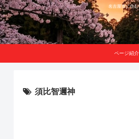
名古屋市に住む
ページ紹介
須比智邇神