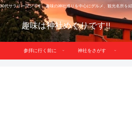
30代サラリーマンです。趣味の神社巡りを中心にグルメ、観光名所を
趣味は神社めぐりです!!
参拝に行く前に
神社をさがす