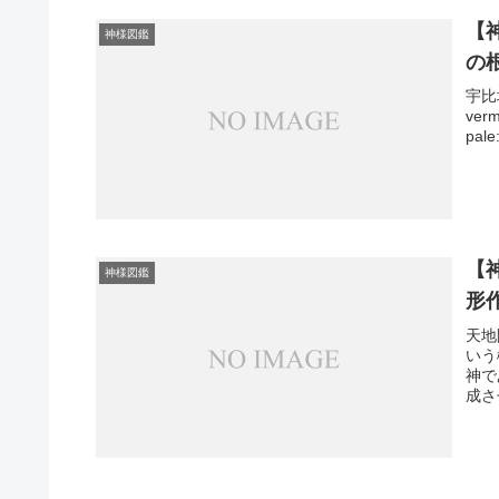
【
神様図鑑
の
宇比
verm
pale
【
神様図鑑
形
天地
いう
神で
成さ