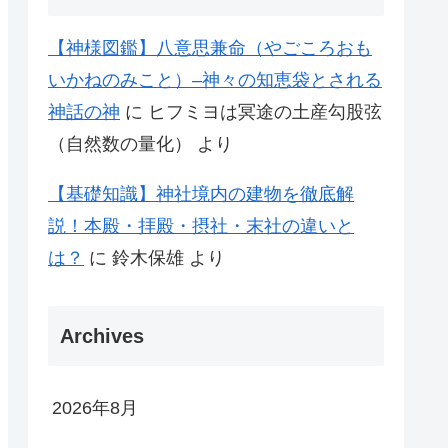
【神様図鑑】八意思兼命（やごころおも
いかねのみこと）–神々の知恵袋とされる
神話の神
に
ヒフミヨは冥途の土産勾股弦
（自然数の量化）
より
【基礎知識】神社境内の建物を徹底解
説！本殿・拝殿・摂社・末社の違いと
は？
に
鈴木保雄
より
Archives
2026年8月