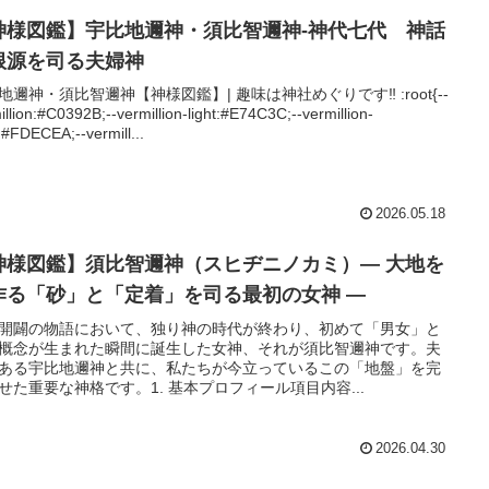
神様図鑑】宇比地邇神・須比智邇神-神代七代 神話
根源を司る夫婦神
地邇神・須比智邇神【神様図鑑】| 趣味は神社めぐりです‼ :root{--
illion:#C0392B;--vermillion-light:#E74C3C;--vermillion-
:#FDECEA;--vermill...
2026.05.18
神様図鑑】須比智邇神（スヒヂニノカミ）― 大地を
作る「砂」と「定着」を司る最初の女神 ―
開闢の物語において、独り神の時代が終わり、初めて「男女」と
概念が生まれた瞬間に誕生した女神、それが須比智邇神です。夫
ある宇比地邇神と共に、私たちが今立っているこの「地盤」を完
せた重要な神格です。1. 基本プロフィール項目内容...
2026.04.30