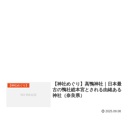
【神社めぐり】高鴨神社｜日本最
【神社めぐり】
古の鴨社総本宮とされる由緒ある
神社（奈良県）
2025.09.08