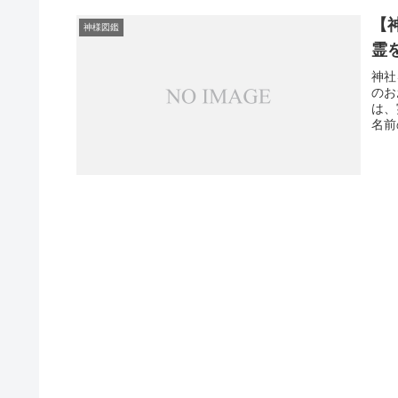
【
神様図鑑
霊
神社
のお
は、
名前