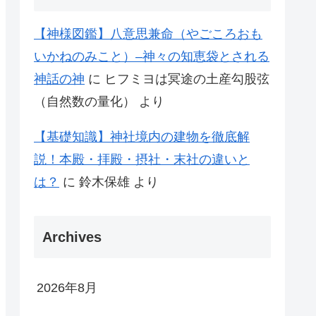
【神様図鑑】八意思兼命（やごころおも
いかねのみこと）–神々の知恵袋とされる
神話の神
に
ヒフミヨは冥途の土産勾股弦
（自然数の量化）
より
【基礎知識】神社境内の建物を徹底解
説！本殿・拝殿・摂社・末社の違いと
は？
に
鈴木保雄
より
Archives
2026年8月