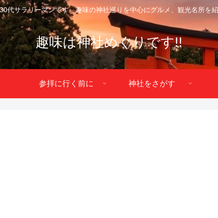
30代サラリーマンです。趣味の神社巡りを中心にグルメ、観光名所を
趣味は神社めぐりです!!
参拝に行く前に
神社をさがす