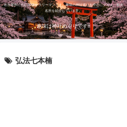
名古屋市に住む30代サラリーマンです。趣味の神社巡りを中心にグルメ、観光
名所を紹介しています。
趣味は神社めぐりです!!
弘法七本楠