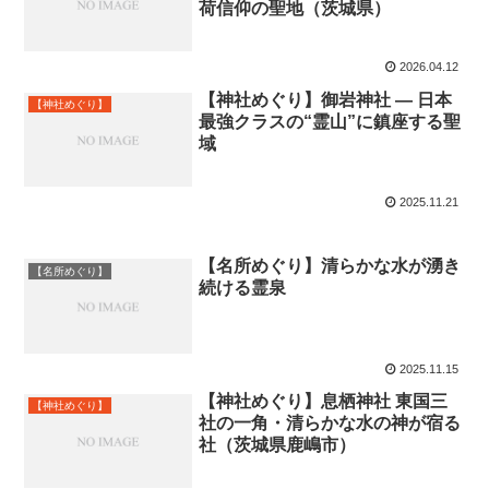
荷信仰の聖地（茨城県）
2026.04.12
【神社めぐり】御岩神社 ― 日本
【神社めぐり】
最強クラスの“霊山”に鎮座する聖
域
2025.11.21
【名所めぐり】清らかな水が湧き
【名所めぐり】
続ける霊泉
2025.11.15
【神社めぐり】息栖神社 東国三
【神社めぐり】
社の一角・清らかな水の神が宿る
社（茨城県鹿嶋市）