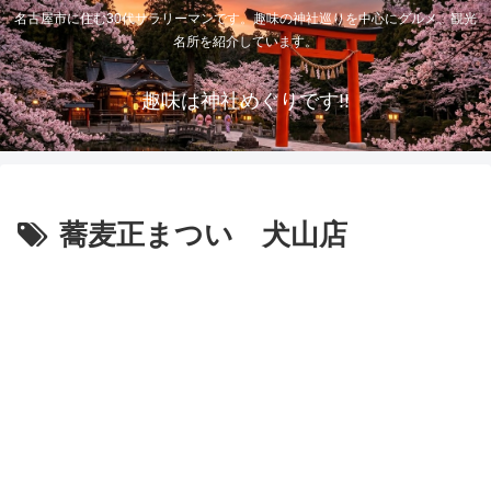
名古屋市に住む30代サラリーマンです。趣味の神社巡りを中心にグルメ、観光
名所を紹介しています。
趣味は神社めぐりです!!
蕎麦正まつい 犬山店