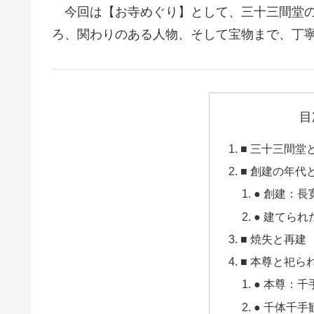
今回は【お寺めぐり】として、三十三間堂の
ろ、関わりのある人物、そして宝物まで、丁
目
■ 三十三間堂
■ 創建の年代
● 創建：長
● 建てられ
■ 焼失と再建
■ 本尊と祀ら
● 本尊：
● 千体千手