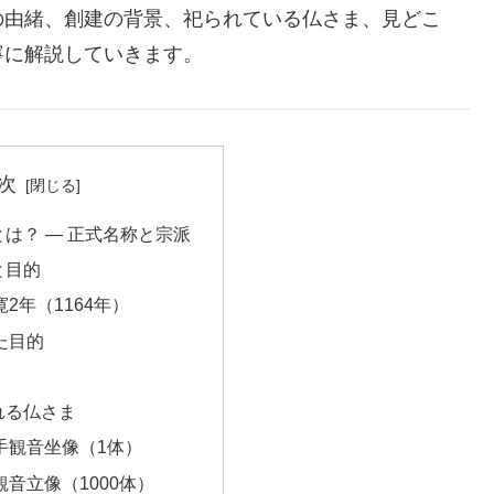
由緒、創建の背景、祀られている仏さま、見どこ
寧に解説していきます。
次
とは？ ― 正式名称と宗派
と目的
寛2年（1164年）
た目的
れる仏さま
千手観音坐像（1体）
観音立像（1000体）