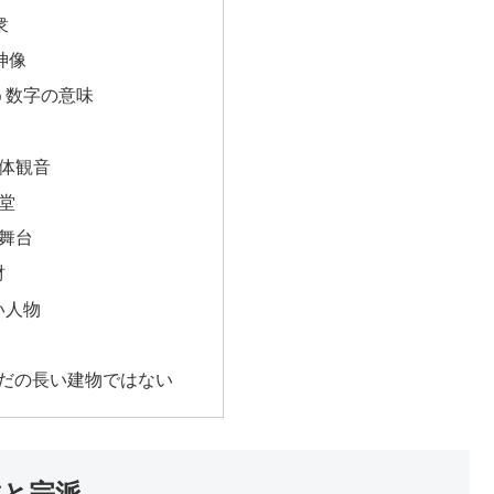
衆
神像
う数字の意味
千体観音
本堂
の舞台
財
い人物
 ただの長い建物ではない
称と宗派