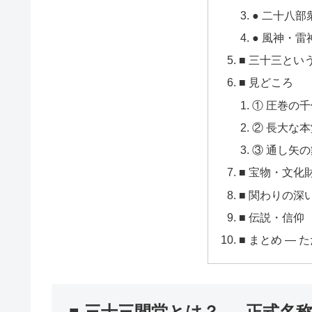
● 二十八部
● 風神・雷
■ 三十三とい
■ 見どころ
① 圧巻の
② 長大な
③ 通し矢
■ 宝物・文化
■ 関わりの深
■ 伝説・信仰
■ まとめ ―
■ 三十三間堂とは？ ― 正式名