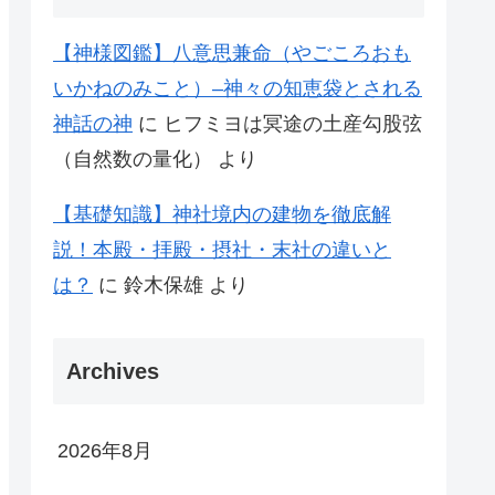
【神様図鑑】八意思兼命（やごころおも
いかねのみこと）–神々の知恵袋とされる
神話の神
に
ヒフミヨは冥途の土産勾股弦
（自然数の量化）
より
【基礎知識】神社境内の建物を徹底解
説！本殿・拝殿・摂社・末社の違いと
は？
に
鈴木保雄
より
Archives
2026年8月