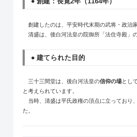
● 創建：長寛2年（1164年）
創建したのは、平安時代末期の武将・政治
清盛は、後白河法皇の院御所「法住寺殿」の
● 建てられた目的
三十三間堂は、後白河法皇の
信仰の場
とし
と考えられています。
当時、清盛は平氏政権の頂点に立っており、
た。