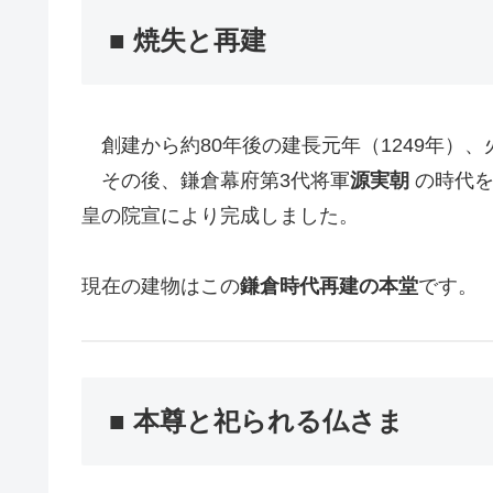
■ 焼失と再建
創建から約80年後の建長元年（1249年）
その後、鎌倉幕府第3代将軍
源実朝
の時代を
皇の院宣により完成しました。
現在の建物はこの
鎌倉時代再建の本堂
です。
■ 本尊と祀られる仏さま