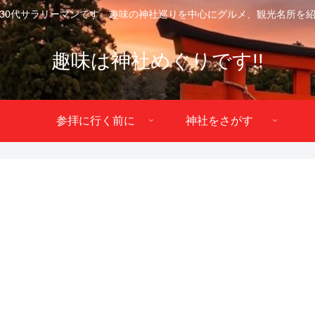
30代サラリーマンです。趣味の神社巡りを中心にグルメ、観光名所を
趣味は神社めぐりです!!
参拝に行く前に
神社をさがす