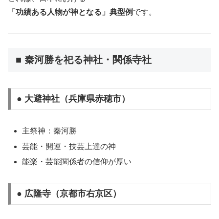
「功績ある人物が神となる」典型例
です。
■ 秦河勝を祀る神社・関係寺社
● 大避神社（兵庫県赤穂市）
主祭神：秦河勝
芸能・開運・技芸上達の神
能楽・芸能関係者の信仰が厚い
● 広隆寺（京都市右京区）