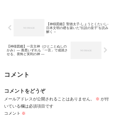
です。「岐神（くなどのかみ）」「久那
斗神」「クナドの大神」などとも表記さ
れ、悪霊・災厄の侵入を防ぎ、道を守る
神 として信仰...
【神様図鑑】聖徳太子-しょうとくたいし-
日本文明の礎を築いた“伝説の皇子”を読み
解く –
【神様図鑑】一言主神（ひとことぬしの
かみ）― 善悪いずれも「一言」で成就さ
せる、畏怖と実利の神 ―
コメント
コメントをどうぞ
メールアドレスが公開されることはありません。
※
が付
いている欄は必須項目です
コメント
※