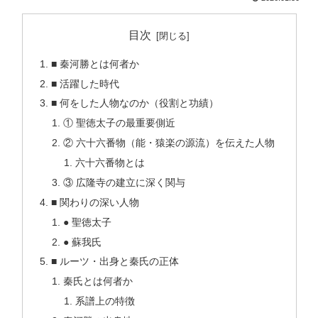
目次
■ 秦河勝とは何者か
■ 活躍した時代
■ 何をした人物なのか（役割と功績）
① 聖徳太子の最重要側近
② 六十六番物（能・猿楽の源流）を伝えた人物
六十六番物とは
③ 広隆寺の建立に深く関与
■ 関わりの深い人物
● 聖徳太子
● 蘇我氏
■ ルーツ・出身と秦氏の正体
秦氏とは何者か
系譜上の特徴