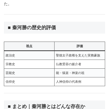
た。
■ 秦河勝の歴史的評価
視点
評価
政治史
聖徳太子政権を支えた実務豪族
宗教史
仏教受容の媒介者
芸能史
能・猿楽・神楽の祖
信仰史
人神信仰の代表例
■ まとめ｜秦河勝とはどんな存在か