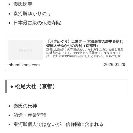
秦氏氏寺
秦河勝ゆかりの寺
日本最古級の仏教寺院
【お寺めぐり】広隆寺 ― 京都最古の歴史を刻む
聖徳太子ゆかりの古刹（京都府）
京都には数多くの寺院があり、それぞれに深い歴史と独自
の魅力があります。その中でも 広隆寺（こうりゅうじ）
は、平安京遷都以前から存在したと伝わる、京都でも最古
級の寺院のひとつです。 今回は、その歴史の背景や御本
尊、秦氏との関係、伝説などを詳...
2026.01.29
shumi-kami.com
● 松尾大社（京都）
秦氏の氏神
酒造・産業守護
秦河勝個人ではないが、信仰圏に含まれる