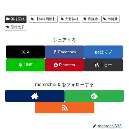
神様図鑑
【神様図鑑】
大避神社
広隆寺
秦河勝
聖徳太子
シェアする
X
Facebook
はてブ
LINE
Pinterest
コピー
momochi333をフォローする
momochi333