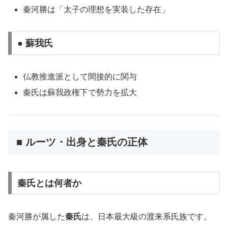
秦河勝は「太子の理想を実装した存在」
● 蘇我氏
仏教推進派として間接的に関与
秦氏は蘇我政権下で勢力を拡大
■ ルーツ・出身と秦氏の正体
秦氏とは何者か
秦河勝が属した
秦氏
は、日本最大級の渡来系氏族です。