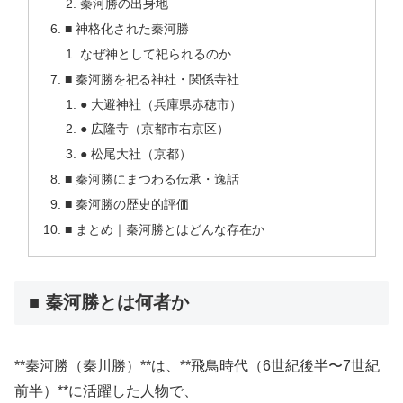
秦河勝の出身地
■ 神格化された秦河勝
なぜ神として祀られるのか
■ 秦河勝を祀る神社・関係寺社
● 大避神社（兵庫県赤穂市）
● 広隆寺（京都市右京区）
● 松尾大社（京都）
■ 秦河勝にまつわる伝承・逸話
■ 秦河勝の歴史的評価
■ まとめ｜秦河勝とはどんな存在か
■ 秦河勝とは何者か
**秦河勝（秦川勝）**は、**飛鳥時代（6世紀後半〜7世紀
前半）**に活躍した人物で、