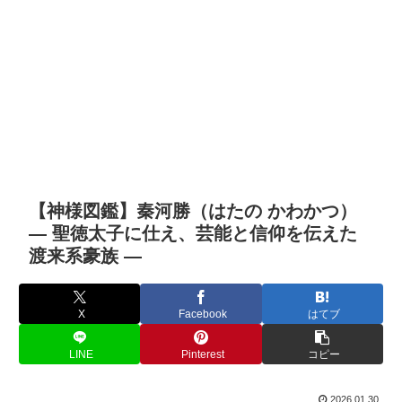
【神様図鑑】秦河勝（はたの かわかつ）
― 聖徳太子に仕え、芸能と信仰を伝えた
渡来系豪族 ―
X
Facebook
はてブ
LINE
Pinterest
コピー
2026.01.30