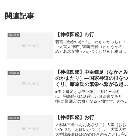
関連記事
【神様図鑑】わ行
神様図鑑
若雷（わかいかづち、わかいかつち）：
⇒火雷大神若宇加能売神（わかうかの
め）若尽女神（わかつくしひめ）稚日女
尊（わかひるめ）和加布都努志能命（わ
かふつぬし）- 牛飼神稚産霊（わくむす
び）- 穀物の生育を司る神別雷大神（わけ
いかづち、わけいかつ...
【神様図鑑】中臣鎌足（なかとみ
神様図鑑
のかまたり）―国家神道の根をつ
くり、藤原氏の繁栄へ繋がる起点
となった男―
■中臣鎌足とは中臣鎌足（614〜669）
は、飛鳥時代に活躍した政治家であり、
後に“藤原氏”の祖となる人物です。のちの
藤原氏の繁栄、平安貴族社会の成立、そ
の影響のまま千年以上続く「国家と神道
システム」の中心を形づくる土台の最初
【神様図鑑】お行
神様図鑑
の起点が、この人...
大麻比古命（おおあさひこ）大雷（おお
いかづち、おほいかつち）：⇒火雷大神
大神比義命(おおがのひぎのみこと)→宇佐