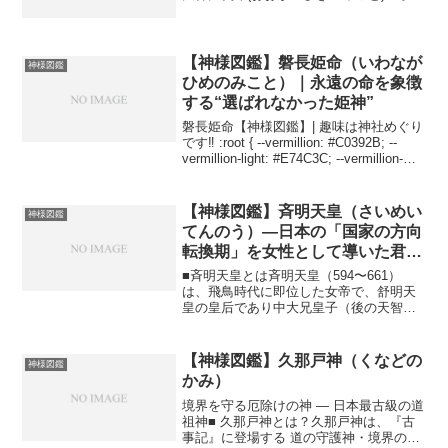
八幡宮を創建し、日本で最初の祝(神職)に
任ぜられた方。意富加牟豆美命（おおか
むづみ）大口真神（おおぐちまがみ）-
日本狼の神格化...
【神様図鑑】磐長姫命（いわなが
神様図鑑
ひめのみこと）｜永遠の命を象徴
する“選ばれなかった姫神”
磐長姫命【神様図鑑】| 趣味は神社めぐり
です‼ :root { --vermillion: #C0392B; --
vermillion-light: #E74C3C; --vermillion-
pale: #FDECEA; --vermil...
【神様図鑑】斉明天皇（さいめい
神様図鑑
てんのう）―日本の「国家の方向
転換期」を女性として導いた君主
―
■斉明天皇とは斉明天皇（594〜661）
は、飛鳥時代に即位した女帝で、舒明天
皇の皇后であり中大兄皇子（後の天智天
皇）の母でもあります。日本史上では
「女帝」としての強い指導性と、大陸情
勢を見据えた積極政策により、極めて動
【神様図鑑】久那戸神（くなどの
神様図鑑
きの多い時代を切り開い...
かみ）
境界を守る厄除けの神 ― 日本最古級の道
祖神■ 久那戸神とは？久那戸神は、『古
事記』に登場する 道の守護神・境界の神