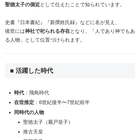
聖徳太子の側近
として仕えたことで知られています。
史書『日本書紀』『新撰姓氏録』などに名が見え、
後世には
神社で祀られる存在
となり、「人であり神でもあ
る人物」として位置づけられます。
■ 活躍した時代
時代
：飛鳥時代
在世推定
：6世紀後半〜7世紀前半
同時代の人物
聖徳太子（厩戸皇子）
推古天皇