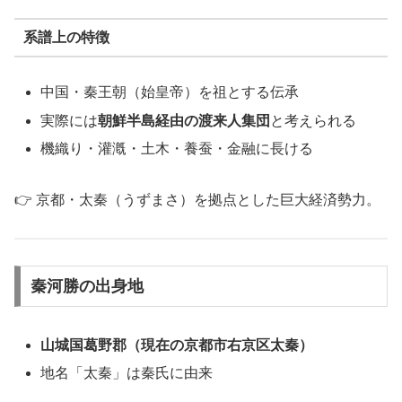
系譜上の特徴
中国・秦王朝（始皇帝）を祖とする伝承
実際には
朝鮮半島経由の渡来人集団
と考えられる
機織り・灌漑・土木・養蚕・金融に長ける
👉 京都・太秦（うずまさ）を拠点とした巨大経済勢力。
秦河勝の出身地
山城国葛野郡（現在の京都市右京区太秦）
地名「太秦」は秦氏に由来