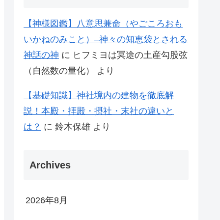
【神様図鑑】八意思兼命（やごころおも
いかねのみこと）–神々の知恵袋とされる
神話の神
に
ヒフミヨは冥途の土産勾股弦
（自然数の量化）
より
【基礎知識】神社境内の建物を徹底解
説！本殿・拝殿・摂社・末社の違いと
は？
に
鈴木保雄
より
Archives
2026年8月