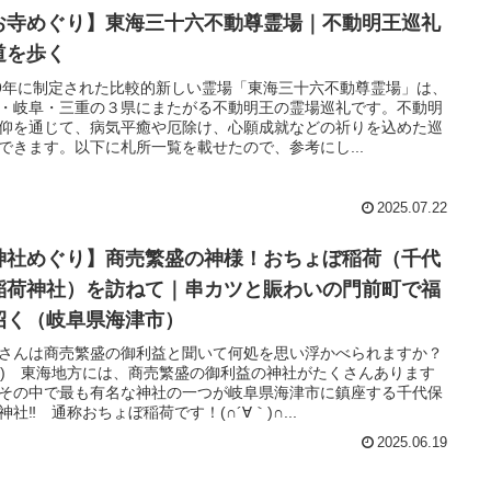
お寺めぐり】東海三十六不動尊霊場｜不動明王巡礼
道を歩く
89年に制定された比較的新しい霊場「東海三十六不動尊霊場」は、
・岐阜・三重の３県にまたがる不動明王の霊場巡礼です。不動明
仰を通じて、病気平癒や厄除け、心願成就などの祈りを込めた巡
できます。以下に札所一覧を載せたので、参考にし...
2025.07.22
神社めぐり】商売繁盛の神様！おちょぼ稲荷（千代
稲荷神社）を訪ねて｜串カツと賑わいの門前町で福
招く（岐阜県海津市）
さんは商売繁盛の御利益と聞いて何処を思い浮かべられますか？
'▽') 東海地方には、商売繁盛の御利益の神社がたくさんあります
その中で最も有名な神社の一つが岐阜県海津市に鎮座する千代保
神社‼ 通称おちょぼ稲荷です！(∩´∀｀)∩...
2025.06.19