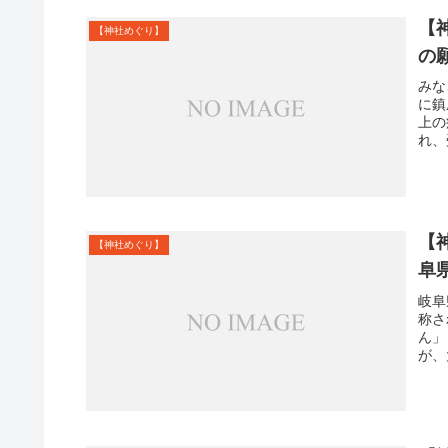
【
【神社めぐり】
の
みな
に鎮
上の
れ、
【
【神社めぐり】
阜
岐阜
称さ
ん」
が、