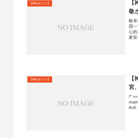
【
【神社めぐり】
敬
岐阜
国一
心的
家安
【
【神社めぐり】
宮
/* 
main
#c8..