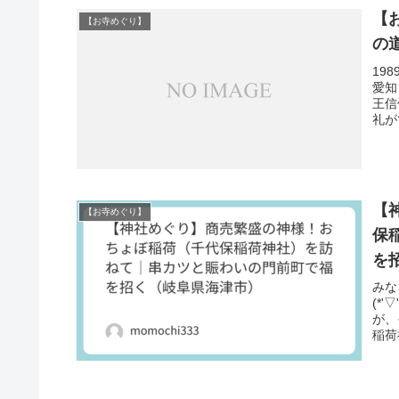
【
【お寺めぐり】
の
19
愛知
王信
礼が
【
【お寺めぐり】
保
を
みな
(*
が、
稲荷