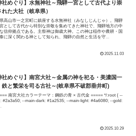
神社めぐり】水無神社～飛騨一宮として古代より崇
された大社（岐阜県）
県高山市一之宮町に鎮座する水無神社（みなしじんじゃ）。飛騨
宮として古代から特別な崇敬を集めてきた神社で、飛騨地方の中
な信仰拠点である。主祭神は御歳大神。この神は稲作や農耕・国
泰に深く関わる神として知られ、飛騨の自然と生活を守...
2025.11.03
神社めぐり】南宮大社～金属の神を祀る・美濃国一
、鉄と繁栄を司る古社～(岐阜県不破郡垂井町)
===== 南宮大社カラーテーマ：鋼鉄の青 × 古代金 ===== */:root { --
: #2a3a50; --main-dark: #1a2535; --main-light: #4a6080; --gold:
.
2025.10.29