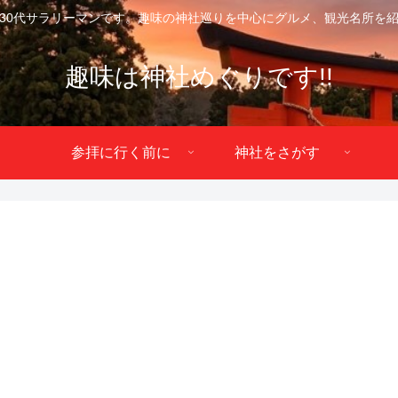
30代サラリーマンです。趣味の神社巡りを中心にグルメ、観光名所を
趣味は神社めぐりです!!
参拝に行く前に
神社をさがす