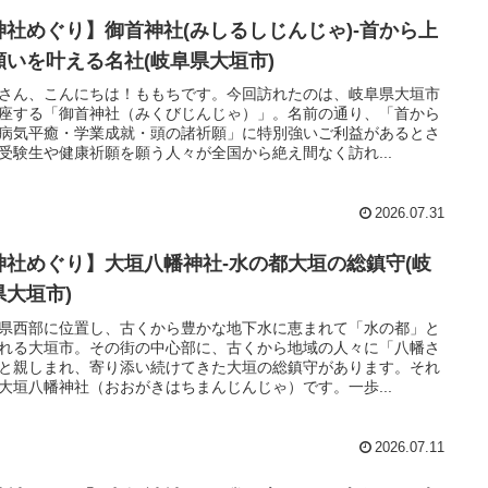
神社めぐり】御首神社(みしるしじんじゃ)-首から上
願いを叶える名社(岐阜県大垣市)
さん、こんにちは！ももちです。今回訪れたのは、岐阜県大垣市
座する「御首神社（みくびじんじゃ）」。名前の通り、「首から
病気平癒・学業成就・頭の諸祈願」に特別強いご利益があるとさ
受験生や健康祈願を願う人々が全国から絶え間なく訪れ...
2026.07.31
神社めぐり】大垣八幡神社-水の都大垣の総鎮守(岐
県大垣市)
県西部に位置し、古くから豊かな地下水に恵まれて「水の都」と
れる大垣市。その街の中心部に、古くから地域の人々に「八幡さ
と親しまれ、寄り添い続けてきた大垣の総鎮守があります。それ
大垣八幡神社（おおがきはちまんじんじゃ）です。一歩...
2026.07.11