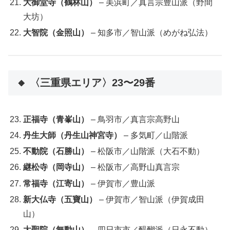
大御堂寺（鶴林山）
– 美浜町／真言宗豊山派（野間
大坊）
大智院（金照山）
– 知多市／智山派（めがね弘法）
🔸 〈三重県エリア〉23〜29番
正福寺（青峯山）
– 鳥羽市／真言宗高野山
丹生大師（丹生山神宮寺）
– 多気町／山階派
不動院（石勝山）
– 松阪市／山階派（大石不動）
継松寺（岡寺山）
– 松阪市／高野山真言宗
常福寺（江寄山）
– 伊賀市／豊山派
新大仏寺（五寶山）
– 伊賀市／智山派（伊賀成田
山）
大聖院（無動山）
– 四日市市／醍醐派（日永不動）