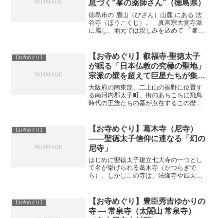
息づく“峯の薬師さん”（徳島県）
徳島市の 眉山（びざん）山麓 にある 法
谷寺（ほうこくじ）。 真言宗大覚寺派
に属し、地元では親しみを込めて 「峯の
薬師さん」 と呼ばれています。 歴史の
深さと伝承の神秘が混ざり合う古刹へ、
ゆっくりと参拝しながら歩いてみましょ
【お寺めぐり】叡福寺-聖徳太子
【お寺めぐり】
う。⛩ 法谷寺と...
が眠る「日本仏教の究極の聖地」
宗派の壁を超えて巨星たちが集っ
た(大阪府太子町)
大阪府の南東部、二上山の裾野に位置す
る南河内郡太子町。街のあちこちに飛鳥
時代の王族たちの墓が点在するこの歴史
の里の中心に、一際重厚な風格を漂わせ
る大寺院があります。それが、真言宗系
単立の古刹「叡福寺」、通称「太子寺」
【お寺めぐり】葛木寺（尼寺）
【お寺めぐり】
です。法隆寺や四天王寺が...
――聖徳太子信仰に連なる「幻の
尼寺」
はじめに聖徳太子建立七大寺の一つとし
て名が挙げられる葛木寺（かつらぎで
ら）。しかしこの寺は、法隆寺や四天王
寺のように明確な伽藍遺構が残る寺院で
はなく、文献上の存在として語られるこ
との多い、謎に包まれた尼寺です。本記
【お寺めぐり】豊臣秀吉ゆかりの
【お寺めぐり】
事では、**葛木寺**につ...
寺 ― 常泉寺（太閤山 常泉寺）