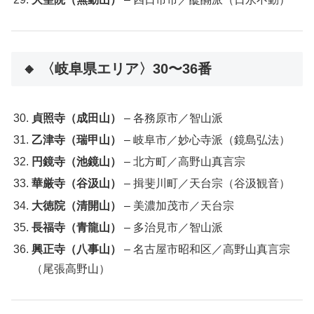
🔸 〈岐阜県エリア〉30〜36番
貞照寺（成田山）
– 各務原市／智山派
乙津寺（瑞甲山）
– 岐阜市／妙心寺派（鏡島弘法）
円鏡寺（池鏡山）
– 北方町／高野山真言宗
華厳寺（谷汲山）
– 揖斐川町／天台宗（谷汲観音）
大徳院（清開山）
– 美濃加茂市／天台宗
長福寺（青龍山）
– 多治見市／智山派
興正寺（八事山）
– 名古屋市昭和区／高野山真言宗
（尾張高野山）