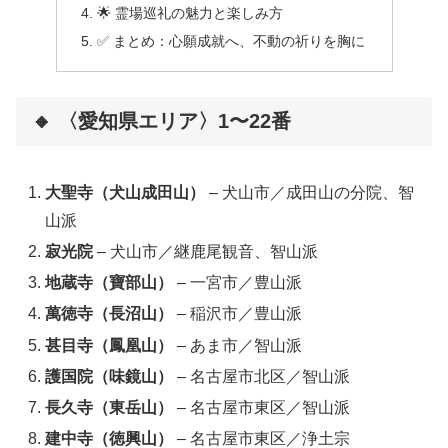
🌟 霊場巡礼の魅力と楽しみ方
✅ まとめ：心願成就へ、不動の祈りを胸に
🔸 〈愛知県エリア〉1〜22番
大聖寺（犬山成田山）
– 犬山市／成田山の分院、智
山派
寂光院
– 犬山市／継鹿尾観音、智山派
地蔵寺（寶部山）
– 一宮市／豊山派
萬徳寺（長沼山）
– 稲沢市／豊山派
甚目寺（鳳凰山）
– あま市／智山派
護国院（味鏡山）
– 名古屋市北区／智山派
長久寺（東岳山）
– 名古屋市東区／智山派
建中寺（徳興山）
– 名古屋市東区／浄土宗