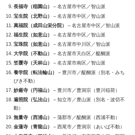
長福寺（稲園山）
– 名古屋市中区／智山派
宝生院（北野山）
– 名古屋市中区／智山派
萬福院（成田山栄分院）
– 名古屋市中区／智山派
福生院（如意山）
– 名古屋市中区／智山派
宝珠院（如意山）
– 名古屋市中川区／智山派
大学院（不動山）
– 名古屋市天白区／醍醐派
笠覆寺（天林山）
– 名古屋市南区／智山派
養学院（転法輪山）
– 豊川市／醍醐派（別名・みち
びき不動）
妙厳寺（円福山）
– 豊川市／曹洞宗（豊川稲荷）
遍照院（弘法山）
– 知立市／豊山派（別名・波切不
動）
無量寺（西浦山）
– 蒲郡市／醍醐派（西浦不動）
金蓮寺（青龍山）
– 西尾市／曹洞宗（あいば不動）