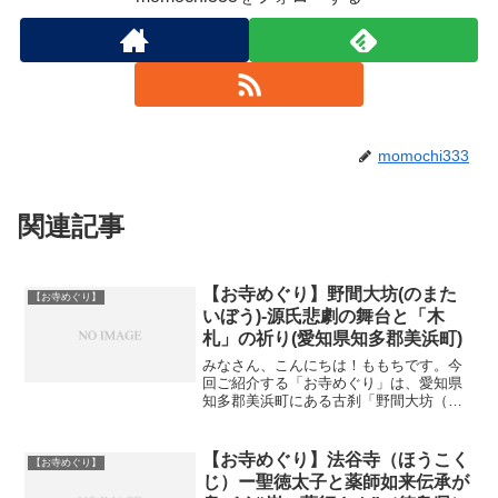
momochi333
関連記事
【お寺めぐり】野間大坊(のまた
【お寺めぐり】
いぼう)-源氏悲劇の舞台と「木
札」の祈り(愛知県知多郡美浜町)
みなさん、こんにちは！ももちです。今
回ご紹介する「お寺めぐり」は、愛知県
知多郡美浜町にある古刹「野間大坊（の
まだいぼう）」です。ここは、源頼朝や
義経の父である源義朝公が平治の乱の後
に最期を遂げた地として知られる歴史の
【お寺めぐり】法谷寺（ほうこく
【お寺めぐり】
大きな分岐点。境内には義...
じ）ー聖徳太子と薬師如来伝承が