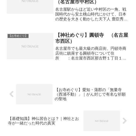
（名古屋市中村区）
名古屋駅からほど近い中村区の一角。戦
国時代から安土桃山時代にかけて、日本
の歴史を大きく動かした天下人 豊臣秀吉
（1537〜1598）の足跡が、今も静かに息
づいています。中村公園周辺に点在する
秀吉ゆかりの史跡のひとつが、日蓮宗の
【神社めぐり】圓頓寺 （名古屋
【お寺めぐり】
寺院 常泉寺（...
市西区）
名古屋市でも最大級の商店街、円頓寺商
店街に鎮座する圓頓寺について住
所 ：名古屋市西区那古野１丁目１１
ー７電話 ：052-551-3768参拝時間：
駐車場 ：公式 ：円頓寺
(fc2.com)Wiki ：圓頓寺 (名古屋市)寺
社情報山...
【お寺めぐり】愛知・蒲郡の「無量寺
（西浦不動）」｜がん封じで有名な祈願
の聖地
【基礎知識】神仏習合とは？｜神社とお
寺が一緒だった時代の真実