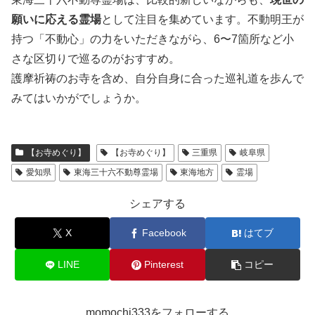
願いに応える霊場
として注目を集めています。不動明王が
持つ「不動心」の力をいただきながら、6〜7箇所など小
さな区切りで巡るのがおすすめ。
護摩祈祷のお寺を含め、自分自身に合った巡礼道を歩んで
みてはいかがでしょうか。
【お寺めぐり】
【お寺めぐり】
三重県
岐阜県
愛知県
東海三十六不動尊霊場
東海地方
霊場
シェアする
X
Facebook
はてブ
LINE
Pinterest
コピー
momochi333をフォローする