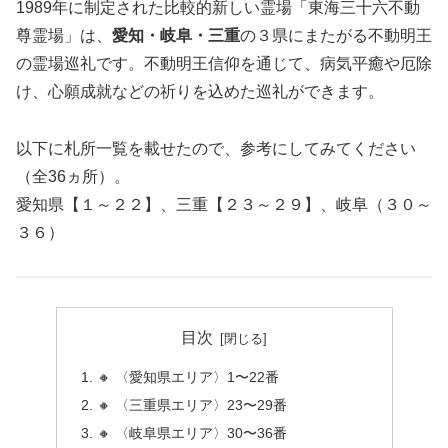
1989年に制定された比較的新しい霊場「東海三十六不動
尊霊場」は、
愛知・岐阜・三重
の３県にまたがる不動明王
の霊場巡礼です。不動明王信仰を通じて、病気平癒や厄除
け、心願成就などの祈りを込めた巡礼ができます。
以下に札所一覧を載せたので、参考にしてみてください
（全36ヵ所）。
愛知県【１～２２】、三重【２３～２９】、岐阜（３０～
３６）
目次
🔸 〈愛知県エリア〉1〜22番
🔸 〈三重県エリア〉23〜29番
🔸 〈岐阜県エリア〉30〜36番