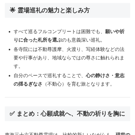
🌟 霊場巡礼の魅力と楽しみ方
すべて巡るフルコンプリートは困難でも、
願いや祈
りに合った札所を選ぶ
のも意義深い巡礼。
各寺院には不動尊護摩、火渡り、写経体験などの法
要や行事があり、地域ならではの尊さに触れられま
す。
自分のペースで巡礼することで、
心の静けさ・意志
の揺るぎなさ
（不動心）を育む旅となります。
✅ まとめ：心願成就へ、不動の祈りを胸に
東海三十六不動尊霊場は、比較的新しいながらも、
現世の