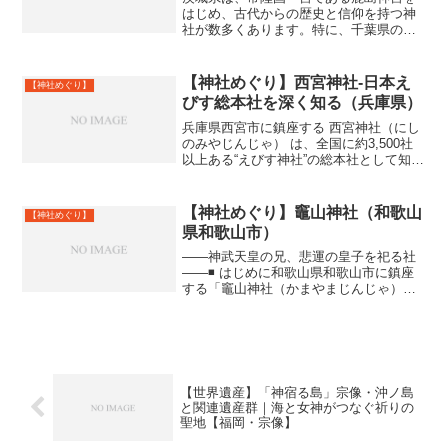
はじめ、古代からの歴史と信仰を持つ神
社が数多くあります。特に、千葉県の香
取神宮と並び称される**「東国三社」**は
必見です。ここでは、茨城県を代表する
主要な神社を厳選してご紹介します。神
【神社めぐり】西宮神社-日本え
【神社めぐり】
社名主祭神御由緒（...
びす総本社を深く知る（兵庫県）
兵庫県西宮市に鎮座する 西宮神社（にし
のみやじんじゃ） は、全国に約3,500社
以上ある“えびす神社”の総本社として知ら
れています。毎年1月10日の 開門神事
「十日えびす」、そして「福男選び」で
全国的に有名な神社でもあります。本記
【神社めぐり】竈山神社（和歌山
【神社めぐり】
事では、西...
県和歌山市）
――神武天皇の兄、悲運の皇子を祀る社
――◾ はじめに和歌山県和歌山市に鎮座
する「竈山神社（かまやまじんじゃ）」
は、古代日本の建国神話と深い関わりを
もつ古社です。ここは、初代天皇・神武
天皇の兄にあたる 彦五瀬命（ひこいつせ
のみこと） の御陵を...
【世界遺産】「神宿る島」宗像・沖ノ島
と関連遺産群｜海と女神がつなぐ祈りの
聖地【福岡・宗像】