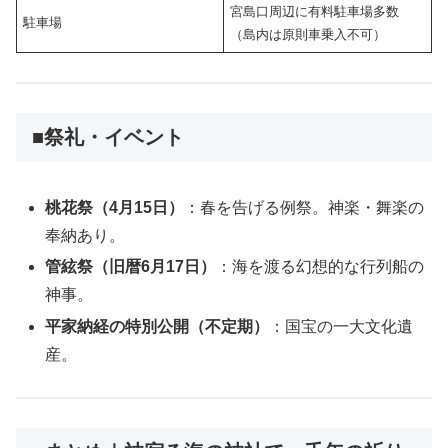
宮島口周辺に有料駐車場多数
駐車場
（島内は原則車乗入不可）
■祭礼・イベント
桃花祭（4月15日）
：春を告げる例祭。神楽・舞楽の
奉納あり。
管絃祭（旧暦6月17日）
：海を渡る幻想的な行列船の
神事。
平家納経の特別公開（不定期）
：国宝の一大文化遺
産。