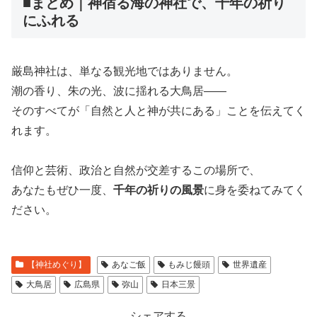
■まとめ｜神宿る海の神社で、千年の祈り
にふれる
厳島神社は、単なる観光地ではありません。
潮の香り、朱の光、波に揺れる大鳥居――
そのすべてが「自然と人と神が共にある」ことを伝えてく
れます。
信仰と芸術、政治と自然が交差するこの場所で、
あなたもぜひ一度、
千年の祈りの風景
に身を委ねてみてく
ださい。
【神社めぐり】
あなご飯
もみじ饅頭
世界遺産
大鳥居
広島県
弥山
日本三景
シェアする