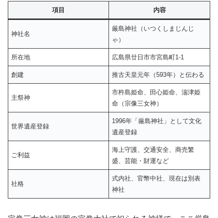
項目
内容
厳島神社（いつくしまじんじ
神社名
ゃ）
所在地
広島県廿日市市宮島町1-1
創建
推古天皇元年（593年）と伝わる
市杵島姫命、田心姫命、湍津姫
主祭神
命（宗像三女神）
1996年「厳島神社」として文化
世界遺産登録
遺産登録
海上守護、交通安全、商売繁
ご利益
盛、芸能・財運など
式内社、官幣中社、現在は別表
社格
神社