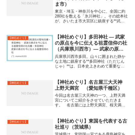
ま市）
東京・埼玉・神奈川を中心に、全国に約
280社を数える「氷川神社」。その総本社
が、さいたま市大宮区に鎮座する**武蔵
一宮 氷川神社（むさしいちのみや ひかわ
じんじゃ）**です。約2400年前、神武天
皇の御代に創建されたと伝わる古社で、
【神社めぐり】多田神社 ― 武家
【神社めぐり】
関東一円...
の原点を今に伝える祖霊信仰の社
（兵庫県川西市）― 武家の原点
を今に伝える祖霊信仰の社
兵庫県川西市多田。山々に囲まれた静か
な土地に鎮座する**多田神社（ただじん
じゃ）**は、日本史上きわめて重要な一
族――清和源氏の祖霊を祀る神社として
知られています。源頼朝、源義経、源義
家へと連なる武家の系譜。その“武士とし
【神社めぐり】名古屋三大天神
【神社めぐり】
ての源氏”が本格的...
上野天満宮 （愛知県千種区）
今回は名古屋三大天神の一つ、上野天満
宮についてご紹介をさせていただきま
す。 名古屋には上野天満宮、桜天満
宮、山田天満宮と菅原道真公を祀る天神
様があり、三つの天神様を総称して、
「名古屋三大天神」と呼ばれていま
【神社めぐり】東国を代表する古
【神社めぐり】
す。 菅原公は勉学の神様としても信...
社巡り（茨城県）
茨城県は、常陸国一宮である鹿島神宮を