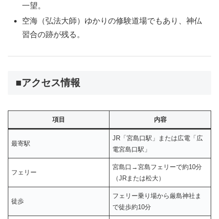
一望。
空海（弘法大師）ゆかりの修験道場でもあり、神仏
習合の跡が残る。
■アクセス情報
項目
内容
JR「宮島口駅」または広電「広
最寄駅
電宮島口駅」
宮島口→宮島フェリーで約10分
フェリー
（JRまたは松大）
フェリー乗り場から厳島神社ま
徒歩
で徒歩約10分