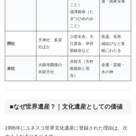
達・国家安泰
こと）
湍津姫命（た
ぎつひめのみ
こと）
少彦名命、大
医薬、長寿、
天神社、多賀
摂社
己貴命、伊邪
縁結びなど多
社ほか
那岐命など
岐にわたる
弁財天（市杵
大願寺隣接の
金運・芸能・
末社
島姫命と習
弁財天社
水の神
合）
■なぜ世界遺産？｜文化遺産としての価値
1996年にユネスコ世界文化遺産に登録された理由は、次