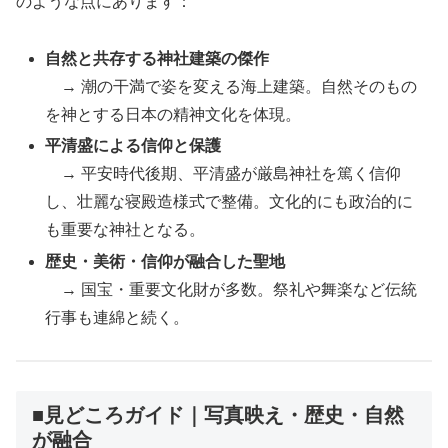
のような点にあります：
自然と共存する神社建築の傑作
→ 潮の干満で姿を変える海上建築。自然そのもの
を神とする日本の精神文化を体現。
平清盛による信仰と保護
→ 平安時代後期、平清盛が厳島神社を篤く信仰
し、壮麗な寝殿造様式で整備。文化的にも政治的に
も重要な神社となる。
歴史・美術・信仰が融合した聖地
→ 国宝・重要文化財が多数。祭礼や舞楽など伝統
行事も連綿と続く。
■見どころガイド｜写真映え・歴史・自然
が融合