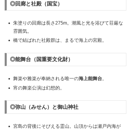
◎回廊と社殿（国宝）
朱塗りの回廊は長さ275m。潮風と光を浴びて荘厳な
雰囲気。
橋で結ばれた社殿群は、まるで海上の宮殿。
◎能舞台（国重要文化財）
舞楽や雅楽が奉納される唯一の
海上能舞台
。
宵の舞楽公演は幻想的。
◎弥山（みせん）と御山神社
宮島の背後にそびえる霊山。山頂からは瀬戸内海が