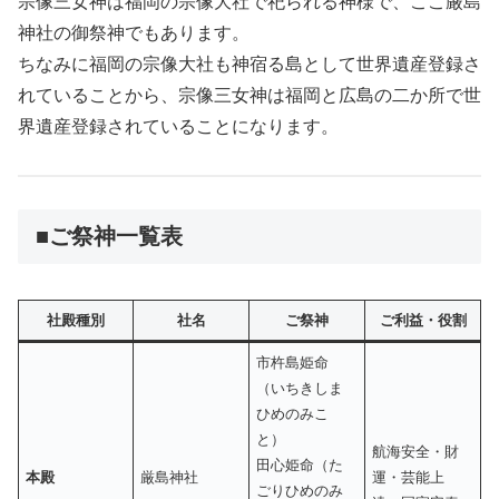
宗像三女神は福岡の宗像大社で祀られる神様で、ここ厳島
神社の御祭神でもあります。
ちなみに福岡の宗像大社も神宿る島として世界遺産登録さ
れていることから、宗像三女神は福岡と広島の二か所で世
界遺産登録されていることになります。
■ご祭神一覧表
社殿種別
社名
ご祭神
ご利益・役割
市杵島姫命
（いちきしま
ひめのみこ
と）
航海安全・財
田心姫命（た
本殿
厳島神社
運・芸能上
ごりひめのみ