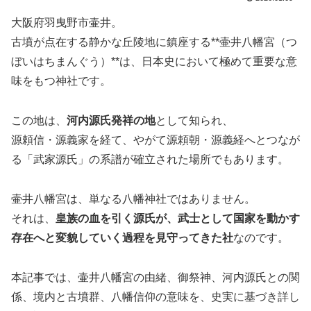
大阪府羽曳野市壷井。
古墳が点在する静かな丘陵地に鎮座する**壷井八幡宮（つ
ぼいはちまんぐう）**は、日本史において極めて重要な意
味をもつ神社です。
この地は、
河内源氏発祥の地
として知られ、
源頼信・源義家を経て、やがて源頼朝・源義経へとつなが
る「武家源氏」の系譜が確立された場所でもあります。
壷井八幡宮は、単なる八幡神社ではありません。
それは、
皇族の血を引く源氏が、武士として国家を動かす
存在へと変貌していく過程を見守ってきた社
なのです。
本記事では、壷井八幡宮の由緒、御祭神、河内源氏との関
係、境内と古墳群、八幡信仰の意味を、史実に基づき詳し