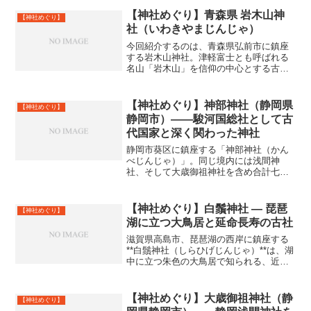
て広く信仰を集めてきた神社です。社格
は延喜式内名神大社、そして紀伊国一之
【神社めぐり】青森県 岩木山神
【神社めぐり】
宮という格式を持ち、紀...
社（いわきやまじんじゃ）
今回紹介するのは、青森県弘前市に鎮座
する岩木山神社。津軽富士とも呼ばれる
名山「岩木山」を信仰の中心とする古社
で、北東北を代表する山岳信仰の聖地で
す。主祭神岩木山大神多くは大国主命と
関係づけられるが、元々は岩木山そのも
【神社めぐり】神部神社（静岡県
【神社めぐり】
のを神体山とする山岳信仰...
静岡市）――駿河国総社として古
代国家と深く関わった神社
静岡市葵区に鎮座する「神部神社（かん
べじんじゃ）」。同じ境内には浅間神
社、そして大歳御祖神社を含め合計七社
が並び立ち、総称して「静岡浅間神社」
と呼ばれる大きな神社群の中心的存在の
一つです。その中でも、神部神社は最も
【神社めぐり】白鬚神社 ― 琵琶
【神社めぐり】
古い歴史を持つ社と位置づけ...
湖に立つ大鳥居と延命長寿の古社
滋賀県高島市、琵琶湖の西岸に鎮座する
**白鬚神社（しらひげじんじゃ）**は、湖
中に立つ朱色の大鳥居で知られる、近江
国最古級の神社です。日本遺産にも選ば
れているのはすごい‼全国にある白髭神社
３００社の総本山でもあります。その名
【神社めぐり】大歳御祖神社（静
【神社めぐり】
のとおり「白鬚（...