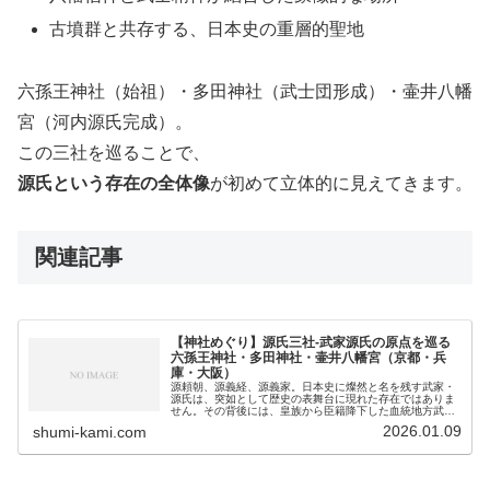
古墳群と共存する、日本史の重層的聖地
六孫王神社（始祖）・多田神社（武士団形成）・壷井八幡
宮（河内源氏完成）。
この三社を巡ることで、
源氏という存在の全体像
が初めて立体的に見えてきます。
関連記事
【神社めぐり】源氏三社-武家源氏の原点を巡る
六孫王神社・多田神社・壷井八幡宮（京都・兵
庫・大阪）
源頼朝、源義経、源義家。日本史に燦然と名を残す武家・
源氏は、突如として歴史の表舞台に現れた存在ではありま
せん。その背後には、皇族から臣籍降下した血統地方武士
団としての成長武神・八幡信仰との結合という、数世代に
2026.01.09
shumi-kami.com
わたる静かな胎動がありました。こ...