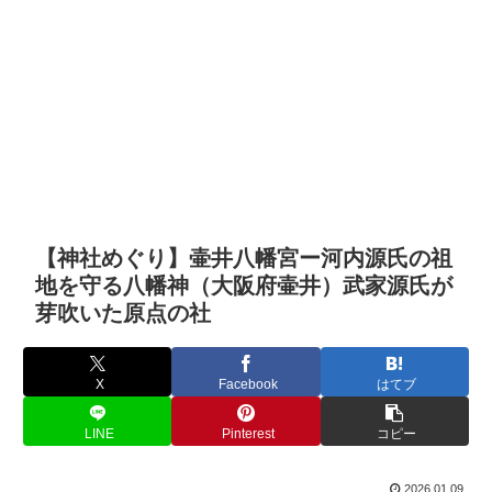
【神社めぐり】壷井八幡宮ー河内源氏の祖
地を守る八幡神（大阪府壷井）武家源氏が
芽吹いた原点の社
X
Facebook
はてブ
LINE
Pinterest
コピー
2026.01.09