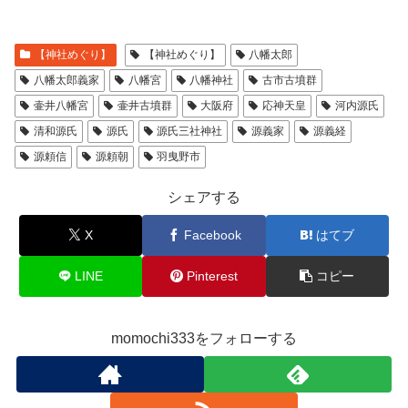
【神社めぐり】
【神社めぐり】
八幡太郎
八幡太郎義家
八幡宮
八幡神社
古市古墳群
壷井八幡宮
壷井古墳群
大阪府
応神天皇
河内源氏
清和源氏
源氏
源氏三社神社
源義家
源義経
源頼信
源頼朝
羽曳野市
シェアする
X
Facebook
はてブ
LINE
Pinterest
コピー
momochi333をフォローする