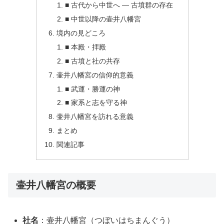
■ 古代から中世へ ― 古墳群の存在
■ 中世以降の壷井八幡宮
境内の見どころ
■ 本殿・拝殿
■ 古墳と社の共存
壷井八幡宮の信仰的意義
■ 武運・勝運の神
■ 家系と志を守る神
壷井八幡宮を訪れる意義
まとめ
関連記事
壷井八幡宮の概要
社名
：壷井八幡宮（つぼいはちまんぐう）