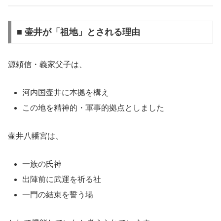
■ 壷井が「祖地」とされる理由
源頼信・義家父子は、
河内国壷井に本拠を構え
この地を精神的・軍事的拠点としました
壷井八幡宮は、
一族の氏神
出陣前に武運を祈る社
一門の結束を誓う場