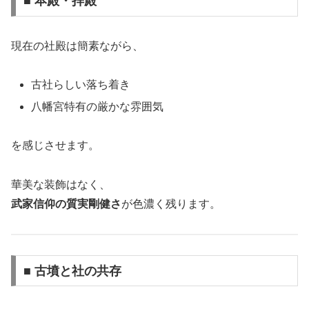
■ 本殿・拝殿
現在の社殿は簡素ながら、
古社らしい落ち着き
八幡宮特有の厳かな雰囲気
を感じさせます。
華美な装飾はなく、
武家信仰の質実剛健さ
が色濃く残ります。
■ 古墳と社の共存