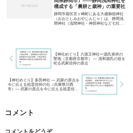
岡県静岡市）――静岡浅間神社を
構成する「農耕と歳神」の重要社
静岡市葵区宮ヶ崎町にある大歳御祖神社
（おおとしみおやじんじゃ）は、静岡浅
間神社（浅間神社・神部神社など七社の
総称）のうちの一社であり、特に「穀
物・収穫」「歳の神」の性格を色濃く持
つ神社として知られています。■主祭神大
歳御祖命（おおとしみおや...
【神社めぐり】六孫王神社ー源氏発祥の
聖地（京都府京都市） ― 清和源氏の祖を
祀る武家信仰の原点
【神社めぐり】多田神社 ― 武家の原点を
今に伝える祖霊信仰の社（兵庫県川西
市）― 武家の原点を今に伝える祖霊信仰
の社
コメント
コメントをどうぞ