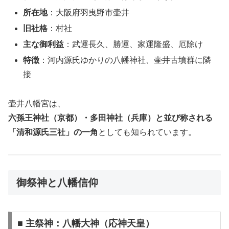
所在地
：大阪府羽曳野市壷井
旧社格
：村社
主な御利益
：武運長久、勝運、家運隆盛、厄除け
特徴
：河内源氏ゆかりの八幡神社、壷井古墳群に隣
接
壷井八幡宮は、
六孫王神社（京都）・多田神社（兵庫）と並び称される
「清和源氏三社」の一角
としても知られています。
御祭神と八幡信仰
■ 主祭神：八幡大神（応神天皇）