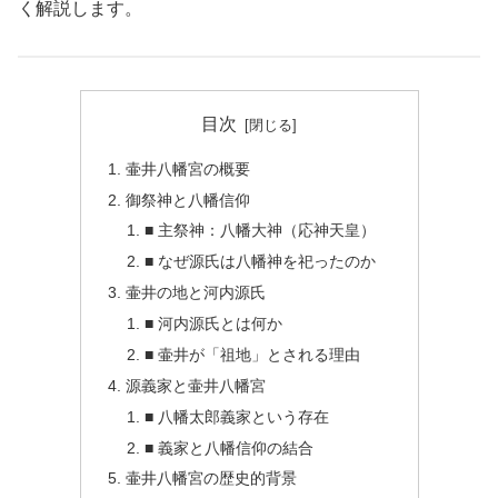
く解説します。
目次
壷井八幡宮の概要
御祭神と八幡信仰
■ 主祭神：八幡大神（応神天皇）
■ なぜ源氏は八幡神を祀ったのか
壷井の地と河内源氏
■ 河内源氏とは何か
■ 壷井が「祖地」とされる理由
源義家と壷井八幡宮
■ 八幡太郎義家という存在
■ 義家と八幡信仰の結合
壷井八幡宮の歴史的背景