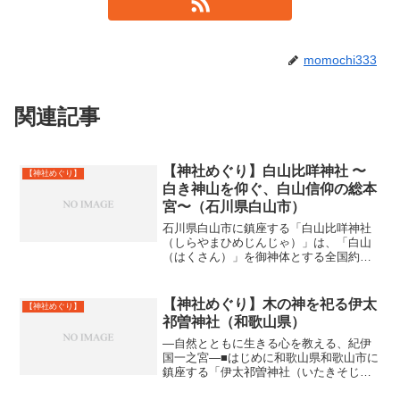
momochi333
関連記事
【神社めぐり】白山比咩神社 〜
【神社めぐり】
白き神山を仰ぐ、白山信仰の総本
宮〜（石川県白山市）
石川県白山市に鎮座する「白山比咩神社
（しらやまひめじんじゃ）」は、「白山
（はくさん）」を御神体とする全国約
3,000社の白山神社の総本宮です。 日本
三霊山（富士山・立山・白山）のひとつ
である白山の神霊を祀り、古代より「霊
【神社めぐり】木の神を祀る伊太
【神社めぐり】
峰白山の女神」として...
祁曽神社（和歌山県）
―自然とともに生きる心を教える、紀伊
国一之宮―■はじめに和歌山県和歌山市に
鎮座する「伊太祁曽神社（いたきそじん
じゃ）」は、古代より「木の神様」とし