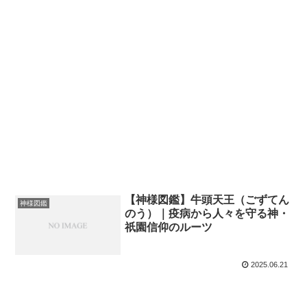
【神様図鑑】牛頭天王（ごずてん
神様図鑑
のう）｜疫病から人々を守る神・
祇園信仰のルーツ
2025.06.21