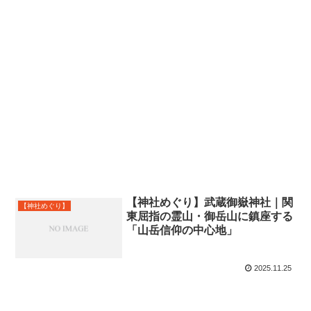
【神社めぐり】武蔵御嶽神社｜関
【神社めぐり】
東屈指の霊山・御岳山に鎮座する
「山岳信仰の中心地」
2025.11.25