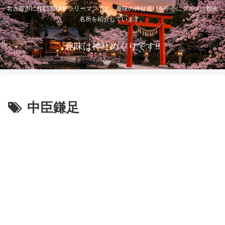
名古屋市に住む30代サラリーマンです。趣味の神社巡りを中心にグルメ、観光
名所を紹介しています。
趣味は神社めぐりです!!
中臣鎌足