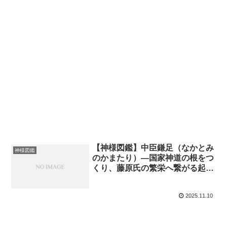
【神様図鑑】中臣鎌足（なかとみ
神様図鑑
のかまたり）―国家神道の根をつ
くり、藤原氏の繁栄へ繋がる起点
となった男―
2025.11.10