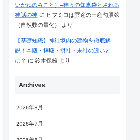
いかねのみこと）–神々の知恵袋とされる
神話の神
に
ヒフミヨは冥途の土産勾股弦
（自然数の量化）
より
【基礎知識】神社境内の建物を徹底解
説！本殿・拝殿・摂社・末社の違いと
は？
に
鈴木保雄
より
Archives
2026年8月
2026年7月
2026年6月