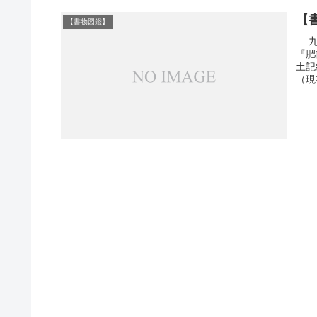
【
【書物図鑑】
― 
『肥
土記
（現