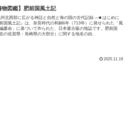
書物図鑑】肥前国風土記
九州北西部に広がる神話と自然と海の国の古代記録 ―■ はじめに
前国風土記』は、奈良時代の和銅6年（713年）に発せられた「風
編纂命」に基づいて作られた、日本最古級の地誌です。肥前国
在の佐賀県・長崎県の大部分）に関する地名の由...
2025.11.19