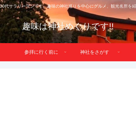
30代サラリーマンです。趣味の神社巡りを中心にグルメ、観光名所を
趣味は神社めぐりです!!
参拝に行く前に
神社をさがす