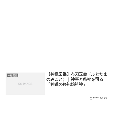
【神様図鑑】布刀玉命（ふとだま
神様図鑑
のみこと）｜神事と祭祀を司る
「神道の祭祀始祖神」
2025.06.25