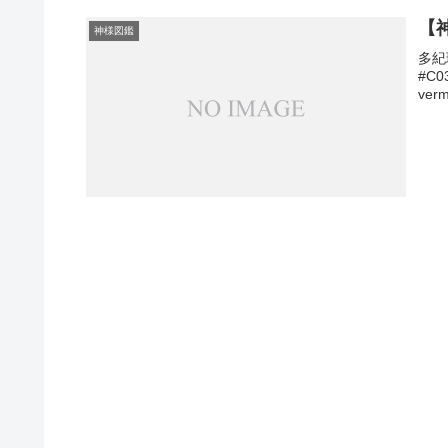
【
神様図鑑
多紀理
#C03
verm