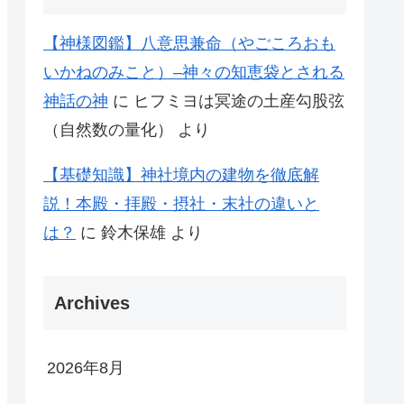
【神様図鑑】八意思兼命（やごころおも
いかねのみこと）–神々の知恵袋とされる
神話の神
に
ヒフミヨは冥途の土産勾股弦
（自然数の量化）
より
【基礎知識】神社境内の建物を徹底解
説！本殿・拝殿・摂社・末社の違いと
は？
に
鈴木保雄
より
Archives
2026年8月