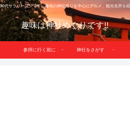
30代サラリーマンです。趣味の神社巡りを中心にグルメ、観光名所を
趣味は神社めぐりです!!
参拝に行く前に
神社をさがす