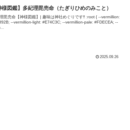
神様図鑑】多紀理毘売命（たぎりひめのみこと）
毘売命【神様図鑑】| 趣味は神社めぐりです‼ :root { --vermillion:
92B; --vermillion-light: #E74C3C; --vermillion-pale: #FDECEA; --
...
2025.09.26