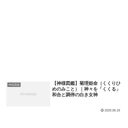
【神様図鑑】菊理姫命（くくりひ
神様図鑑
めのみこと）｜神々を「くくる」
和合と調停の白き女神
2025.06.19