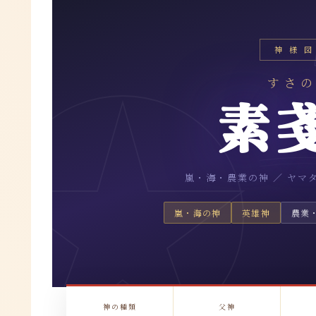
神 様 図
すさ
素
嵐・海・農業の神 ／ ヤマ
嵐・海の神
英雄神
農業
神の種類
父神