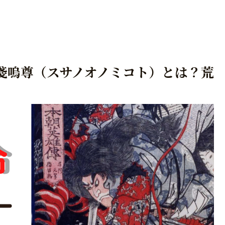
戔嗚尊（スサノオノミコト）とは？荒