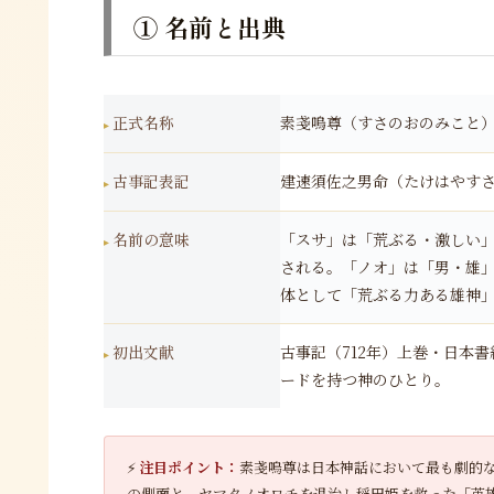
① 名前と出典
正式名称
素戔嗚尊（すさのおのみこと
古事記表記
建速須佐之男命（たけはやす
名前の意味
「スサ」は「荒ぶる・激しい
される。「ノオ」は「男・雄
体として「荒ぶる力ある雄神
初出文献
古事記（712年）上巻・日本
ードを持つ神のひとり。
⚡
注目ポイント：
素戔嗚尊は日本神話において最も劇的
の側面と、ヤマタノオロチを退治し稲田姫を救った「英