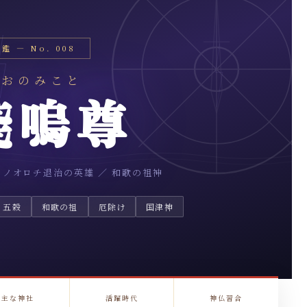
 鑑 — No. 008
のおのみこと
戔嗚尊
タノオロチ退治の英雄 ／ 和歌の祖神
・五穀
和歌の祖
厄除け
国津神
主な神社
活躍時代
神仏習合