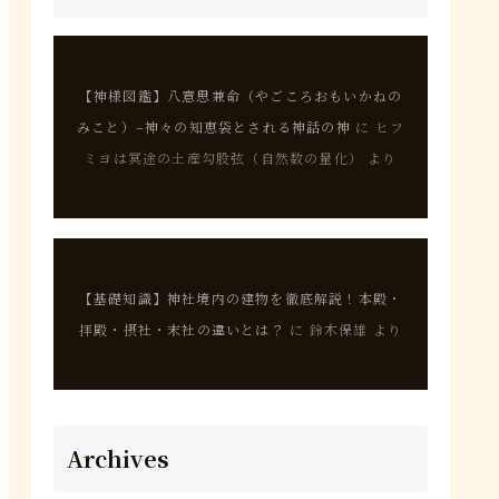
【神様図鑑】八意思兼命（やごころおもいかねの
みこと）–神々の知恵袋とされる神話の神
に
ヒフ
ミヨは冥途の土産勾股弦（自然数の量化）
より
【基礎知識】神社境内の建物を徹底解説！本殿・
拝殿・摂社・末社の違いとは？
に
鈴木保雄
より
Archives