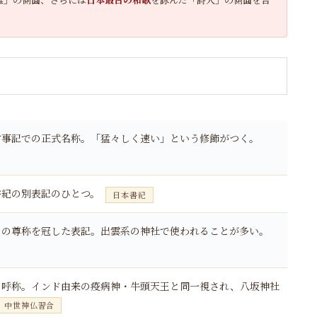
古事記での正式名称。「猛々しく速い」という修飾がつく。
書紀の別表記のひとつ。
日本書紀
」の尊称を冠した表記。出雲系の神社で使われることが多い。
の呼称。インド由来の疫病神・牛頭天王と同一視され、八坂神社
中世神仏習合