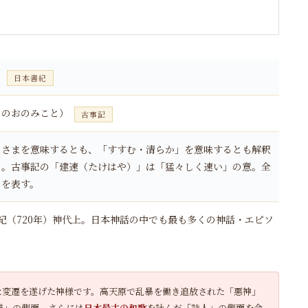
）
日本書紀
さのおのみこと）
古事記
」さまを意味するとも、「すすむ・清らか」を意味するとも解釈
」。古事記の「建速（たけはや）」は「猛々しく速い」の意。全
」を表す。
書紀（720年）神代上。日本神話の中でも最も多くの神話・エピソ
な変遷を遂げた神様です。高天原で乱暴を働き追放された「悪神」
雄」の側面、さらには
日本最古の和歌
を詠んだ「詩人」の側面を合