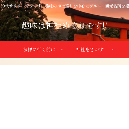
30代サラリーマンです。趣味の神社巡りを中心にグルメ、観光名所を
趣味は神社めぐりです!!
参拝に行く前に
神社をさがす