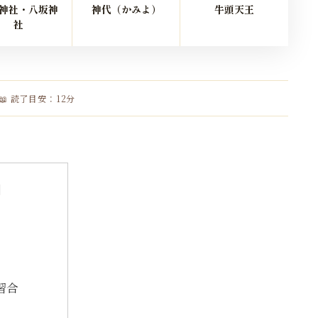
神社・八坂神
神代（かみよ）
牛頭天王
社
📖 読了目安：12分
習合