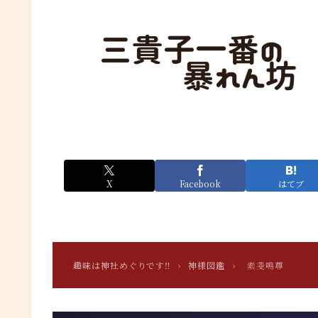
X
Facebook
はてブ
趣味は神社めぐりです‼
›
神様図鑑
›
素戔嗚尊