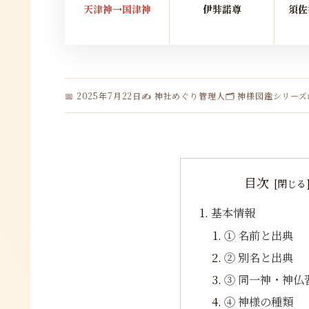
天津神→国津神
伊弉諾尊
須佐
📅 2025年7月22日
✍️ 神社めぐり管理人
🗂 神様図鑑シリーズ
目次
基本情報
① 名前と出典
② 別名と出典
③ 同一神・神仏
④ 神様の種類