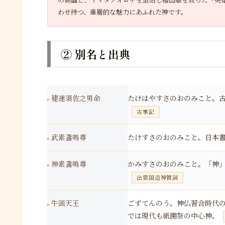
わせ持つ、重層的な魅力にあふれた神です。
② 別名と出典
建速須佐之男命
たけはやすさのおのみこと。
古事記
武素盞嗚尊
たけすさのおのみこと。日本
神素盞嗚尊
かみすさのおのみこと。「神
出雲国造神賀詞
牛頭天王
ごずてんのう。神仏習合時代
では現代も祇園祭の中心神。