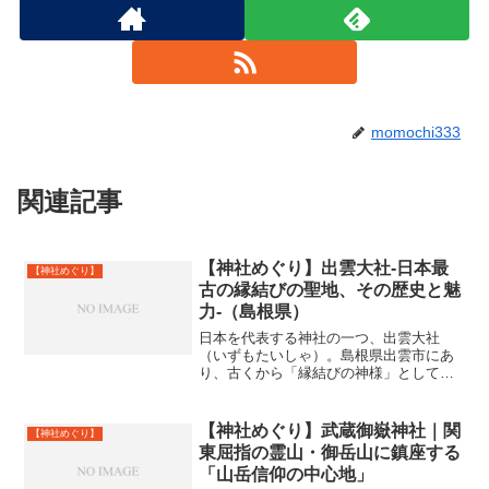
momochi333
関連記事
【神社めぐり】出雲大社-日本最
【神社めぐり】
古の縁結びの聖地、その歴史と魅
力-（島根県）
日本を代表する神社の一つ、出雲大社
（いずもたいしゃ）。島根県出雲市にあ
り、古くから「縁結びの神様」として全
国から参拝者が訪れます。 この記事で
は、出雲大社の歴史的背景、御祭神、建
築様式、参拝のポイント、周辺の見どこ
【神社めぐり】武蔵御嶽神社｜関
【神社めぐり】
ろまで、じっくりと深掘りし...
東屈指の霊山・御岳山に鎮座する
「山岳信仰の中心地」