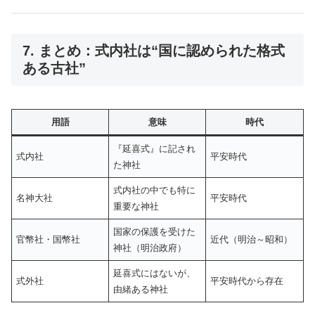
7. まとめ：式内社は“国に認められた格式
ある古社”
用語
意味
時代
『延喜式』に記され
式内社
平安時代
た神社
式内社の中でも特に
名神大社
平安時代
重要な神社
国家の保護を受けた
官幣社・国幣社
近代（明治～昭和）
神社（明治政府）
延喜式にはないが、
式外社
平安時代から存在
由緒ある神社