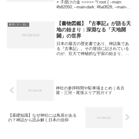
× 子授けの金 ===== */:root { --main:
#b82050; --main-dark: #6a0828; --main-
light: #e04878; --gold: #8...
【書物図鑑】『古事記』が語る天
参拝に行く前に
地の始まり：深淵なる「天地開
闢」の世界
日本の最古の歴史書であり、神話集であ
る『古事記』。その冒頭に記されている
のが、壮大で神秘的な宇宙の始まり、
「天地開闢（てんちかいびゃく）」の物
語です。この物語は、私たちの世界がど
のようにして形作られたのか、そして
神々がどのようにして誕生した...
神社の参拝時間や駐車場まとめ｜名古
屋・三河・尾張エリア別ガイド
【基礎知識】なぜ神社には鳥居がある
の？神話から読み解く日本の信仰