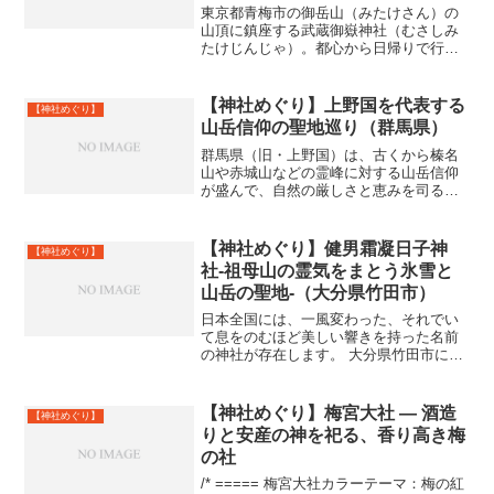
東京都青梅市の御岳山（みたけさん）の
山頂に鎮座する武蔵御嶽神社（むさしみ
たけじんじゃ）。都心から日帰りで行け
るとは思えないほど神聖な雰囲気に満
ち、古代から“関東の霊山”として信仰され
てきました。オオカミ（大口真神 / おお
【神社めぐり】上野国を代表する
【神社めぐり】
くちまがみ）信仰、...
山岳信仰の聖地巡り（群馬県）
群馬県（旧・上野国）は、古くから榛名
山や赤城山などの霊峰に対する山岳信仰
が盛んで、自然の厳しさと恵みを司る
神々が祀られています。また、古代から
の歴史を持つ「一之宮」や「総社」な
ど、由緒ある神社も多く存在します。こ
【神社めぐり】健男霜凝日子神
【神社めぐり】
こでは、群馬県を代表する主要...
社-祖母山の霊気をまとう氷雪と
山岳の聖地-（大分県竹田市）
日本全国には、一風変わった、それでい
て息をのむほど美しい響きを持った名前
の神社が存在します。 大分県竹田市にあ
る「健男霜凝日子（たけおしもごりひ
こ）神社」も、その筆頭と言えるでしょ
う。大分・宮崎の県境にそびえる日本百
【神社めぐり】梅宮大社 ― 酒造
【神社めぐり】
名山の一つ「祖母山（そぼ...
りと安産の神を祀る、香り高き梅
の社
/* ===== 梅宮大社カラーテーマ：梅の紅