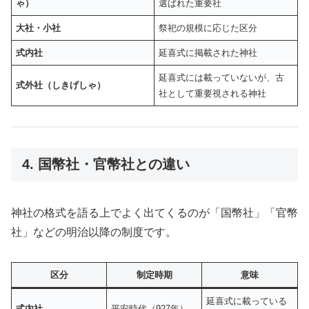
ゃ）
選ばれた重要社
大社・小社
祭祀の規模に応じた区分
式内社
延喜式に掲載された神社
延喜式には載っていないが、古
式外社（しきげしゃ）
社として重要視される神社
4. 国幣社・官幣社との違い
神社の格式を語る上でよく出てくるのが「国幣社」「官幣
社」などの明治以降の制度です。
区分
制定時期
意味
延喜式に載っている
式内社
平安時代（927年）